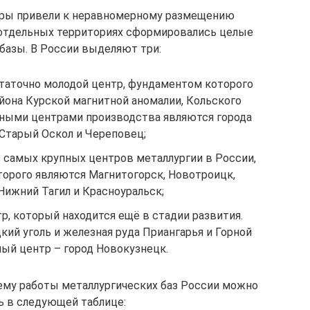
ры привели к неравномерному размещению
 отдельных территориях сформировались целые
базы. В России выделяют три:
таточно молодой центр, фундаментом которого
она Курской магнитной аномалии, Кольского
авными центрами производства являются города
 Старый Оскол и Череповец;
з самых крупных центров металлургии в России,
орого являются Магнитогорск, Новотроицк,
Нижний Тагил и Красноуральск;
р, который находится ещё в стадии развития.
кий уголь и железная руда Приангарья и Горной
ный центр – город Новокузнецк.
ему работы металлургических баз России можно
ь в следующей таблице: