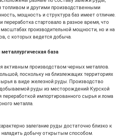
расположены разные по составу залежи руды,
ия топливом и другими производственными
ность, мощность и структура баз имеет отличие.
и переработка стартовало в разное время, что
 масштабах производительной мощности, но и на
в, с которых ведется добыча.
 металлургическая база
ся активным производством черных металлов.
ольшой, поскольку на близлежащих территориях
сырья в виде железной руды. Производство
у добываемой руды из месторождений Курской
ся переработкой импортированного сырья и лома
рного металла.
арактерно залегание руды достаточно близко к
о наладить добычу открытым способом.