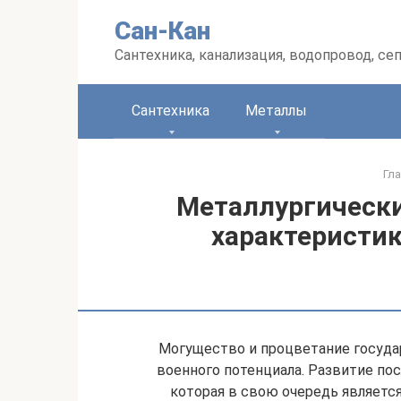
Перейти
Сан-Кан
к
контенту
Сантехника, канализация, водопровод, се
Сантехника
Металлы
Гл
Металлургически
характеристик
Могущество и процветание госуда
военного потенциала. Развитие по
которая в свою очередь являетс