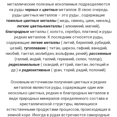
металлические полезные ископаемые подразделяются
на руды
черных
и
цветных
металлов. В свою очередь
руды цветных металлов – это руды , содержащие
тяжелые цветные металлы
( медь, свинец, цинк, никель
),
легкие цветныеметаллы
( алюминий, магний),
благородные
металлы ( золото, серебро, платина) и руды
редких металлов. К последним относятся руды,
содержащие
легкие металлы
( литий, бериллий, рубидий,
цезий),
тугоплавкие
( титан, циркон, гафний, ванадий,
ниобий, тантал, молибден, вольфрам, рений),
рассеянные
(галлий, индий, таллий, германий, селен, теллур),
редкоземельные
( скандий, иттрий, лантан, лютеций и
др.) и
радиоактивные
( уран, торий, радий, полоний).
Основным источником получения цветных и редких
металлов являются руды, содержащие один или
несколько цветных, редких и благородных металлов в
виде природных минералов определенного состава и
кристаллической структуры, являющихся
естественными продуктами процессов, происходящих в
земной коре. Иногда в рудах встречаются самородные