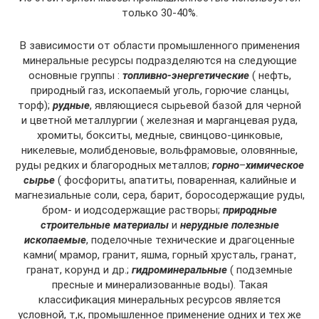
только 30-40%.
В зависимости от области промышленного применения
минеральные ресурсы подразделяются на следующие
основные группы :
топливно-энергетические
( нефть,
природный газ, ископаемый уголь, горючие сланцы,
торф);
рудные
, являющиеся сырьевой базой для черной
и цветной металлургии ( железная и марганцевая руда,
хромиты, бокситы, медные, свинцово-цинковые,
никелевые, молибденовые, вольфрамовые, оловянные,
руды редких и благородных металлов;
горно
–
химическое
сырье
( фосфориты, апатиты, поваренная, калийные и
магнезиальные соли, сера, барит, боросодержащие руды,
бром- и иодсодержащие растворы;
природные
строительные материалы
и
нерудные полезные
ископаемые
, поделочные технические и драгоценные
камни( мрамор, гранит, яшма, горный хрусталь, гранат,
гранат, корунд и др.;
гидроминеральные
( подземные
пресные и минерализованные воды). Такая
классификация минеральных ресурсов является
условной, т,к, промышленное применение одних и тех же