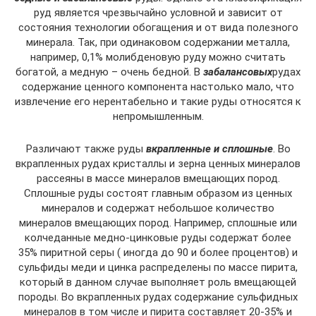
руд является чрезвычайно условной и зависит от
состояния технологии обогащения и от вида полезного
минерала. Так, при одинаковом содержании металла,
например, 0,1% молибденовую руду можно считать
богатой, а медную – очень бедной. В
забалансовых
рудах
содержание ценного компонента настолько мало, что
извлечение его нерентабельно и такие руды относятся к
непромышленным.
Различают также руды
вкрапленные и сплошные
. Во
вкрапленных рудах кристаллы и зерна ценных минералов
рассеяны в массе минералов вмещающих пород.
Сплошные руды состоят главным образом из ценных
минералов и содержат небольшое количество
минералов вмещающих пород. Например, сплошные или
колчеданные медно-цинковые руды содержат более
35% пиритной серы ( иногда до 90 и более процентов) и
сульфиды меди и цинка распределены по массе пирита,
который в данном случае выполняет роль вмещающей
породы. Во вкрапленных рудах содержание сульфидных
минералов в том числе и пирита составляет 20-35% и