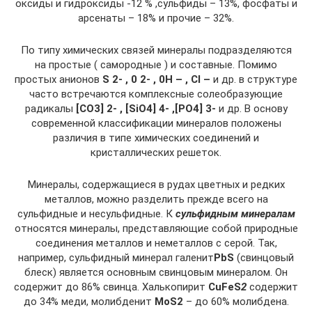
оксиды и гидроксиды -12 % ,сульфиды – 13%, фосфаты и
арсенаты – 18% и прочие – 32%.
По типу химических связей минералы подразделяются
на простые ( самородные ) и составные. Помимо
простых анионов
S 2- , 0 2- , 0H – , Cl –
и др. в структуре
часто встречаются комплексные солеобразующие
радикалы
[СO3] 2- , [SiO4] 4- ,[PO4] 3-
и др. В основу
современной классификации минералов положены
различия в типе химических соединений и
кристаллических решеток.
Минералы, содержащиеся в рудах цветных и редких
металлов, можно разделить прежде всего на
сульфидные и несульфидные. К
сульфидным минералам
относятся минералы, представляющие собой природные
соединения металлов и неметаллов с серой. Так,
например, cульфидный минерал галенит
PbS
(свинцовый
блеск) является основным свинцовым минералом. Он
содержит до 86% свинца. Халькопирит
СuFeS
2
содержит
до 34% меди, молибденит
МоS2
– до 60% молибдена.