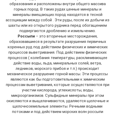
образования и расположены внутри общего массива
горных пород. В таких рудах ценные минералы и
минералы вмещающих пород находятся в тесной
ассоциации между собой . Эти руды, после их добычи из
шахты или из открытого рудника перед обогащением
подвергаются дроблению и измельчению.
Россыпи
– это вторичные месторождения,
образовавшиеся в результате разрушения первичных
коренных руд под действием физических и химических
процессов выветривания. Под действием физических
процессов ( колебания температуры, расклинивающее
действие воды, льда, минеральных солей, ветра,
ледников, морского прибоя и т.п.) происходит
механическое разрушение горной массы. Эти процессы
являются как бы подготовительными к химическим
процессам выветривания, которые осуществляются при
участии кислорода, углекислоты, воды,
микроорганизмов. Сульфидные минералы при этом
окисляются и выщелачиваются, удаляются щелочные и
щелочноземельные элементы. Речными водными
потоками и под действием морских волн россыпи