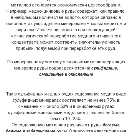
металлов становится экономически целесообразно.
Например, медно-цинковые руды содержат, как правило,
в небольшом количестве золото, которое связано в
основном с сульфидными минералами – халькопиритом и
пиритом. Извлечение золота при последующей
металлургической переработке медного и пиритного
концентрата может составить значительную часть
прибыли, получаемой при переработке этих руд.
По минеральному составу основных металлсодержащих
минералов руды подразделяются на
сульфидные,
смешанные и окисленные
.
Так в сульфидных медных рудах содержание меди в виде
сульфидных минералах составляет не менее 75%, в
смешанных – около 50% и в окисленных рудах
сульфидными минералами медь представлена не более
чем на 10- 25%.
По содержанию металлов различают руды
богатые,
бедные и забалансовые
руды. Однако эта классификация