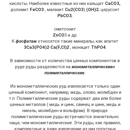
кислоты. Наиболее известные из них кальцит
CaCO3,
доломит
FeCO3
, малахит
Cu2(CO3
)
(OH)2
, церуссит
PbCO3
,
смитсонит
ZnCO
3 и др.
К
фосфатам
относятся такие минералы, как апатит
3Ca3(PO4)2·Ca(F,Cl)
2
, монацит
ThPO4
.
В зависимости от количества ценных компонентов в
руде руды разделяются на
монометаллические
и
полиметаллические
.
Из монометаллических руд извлекается только один
ценный компонент, например, медь, олово, молибден и
т.п. Полиметаллические руды содержат два или более
ценных металлов ( медь и цинк, свинец и цинк, медь и
никель, молибден и вольфрам). В природе
полиметаллические руды встречаются значительно
чаще, чем монометаллические. Эти руды, как правило,
комплексные и даже извлечение из них попутных