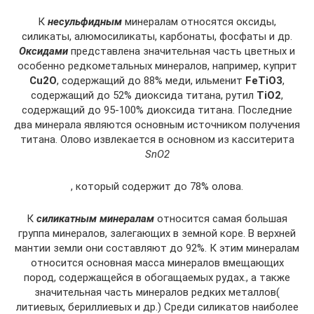
К
несульфидным
минералам относятся оксиды,
силикаты, алюмосиликаты, карбонаты, фосфаты и др.
Оксидами
представлена значительная часть цветных и
особенно редкометальных минералов, например, куприт
Сu2O
, содержащий до 88% меди, ильменит
FeTiO3
,
cодержащий до 52% диоксида титана, рутил
TiO2
,
содержащий до 95-100% диоксида титана. Последние
два минерала являются основным источником получения
титана. Олово извлекается в основном из касситерита
SnO2
, который содержит до 78% олова.
К
силикатным минералам
относится самая большая
группа минералов, залегающих в земной коре. В верхней
мантии земли они составляют до 92%. К этим минералам
относится основная масса минералов вмещающих
пород, содержащейся в обогащаемых рудах., а также
значительная часть минералов редких металлов(
литиевых, бериллиевых и др.) Среди силикатов наиболее