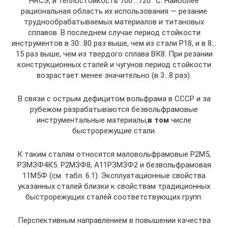
HRCЭ, и тепло­стойкость 700….720 °С. Наиболее
рациональная область их использования — резание
труднообрабатываемых ма­териалов и титановых
сплавов. В последнем случае период стойкости
инструментов в 30…80 раз выше, чем из стали Р18, и в 8…
15 раз выше, чем из твердого сплава ВК8. При резании
конструкционных сталей и чугунов период стойкости
возрастает менее значительно (в 3…8 раз).
В связи с острым дефицитом вольфрама в СССР и за
рубежом разрабатываются безвольфрамовые
инструмен­тальные материалы,
в том
числе
быстрорежущие стали.
К таким сталям относятся маловольфрамовые Р2М5,
РЗМЗФ4К5. Р2МЗФ8, А11РЗМЗФ2 и безвольфрамовая
11М5Ф (см. табл. 6.1). Эксплуатационные свойства
указанных сталей близки к свойствам традиционных
быстрорежущих сталей соответствующих групп.
Перспективным направлением в повышении качества