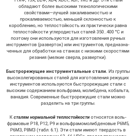
обладают более высокими технологическими
свойствами—лучшей закаливаемостью и
прокаливаемостью, меньшей склон­ностью к
короблению, но теплостойкость их практически равна
теплостойкости углеродистых сталей 350…400 °С и
поэтому они используются для изготовления ручных
инструментов (разверток) или инструментов, предназна­
ченных для обработки на станках с низкими скоростями
резания (мелкие сверла, развертки).
Быстрорежущие инструментальные стали.
Из группы
высоколегированных сталей для изготовления режущих
инструментов используются быстрорежущие стали с
высо­ким содержанием вольфрама, молибдена, кобальта,
вана­дия. Современные быстрорежущие стали можно
разде­лить на три группы.
К
сталям нормальной теплостойкости
относятся воль­
фрамовые Р18, Р12, Р9 и вольфрамомолибденовые Р6М5,
Р6МЗ, Р8МЗ (табл. 6.1). Эти стали имеют твердость в