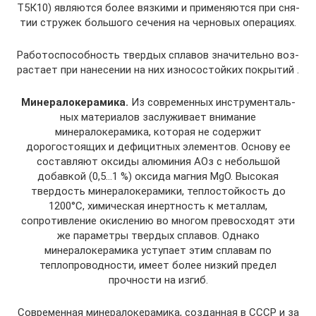
Т5К10) являются более вязкими и применяются при сня­
тии стружек большого сечения на черновых операциях.
Работоспособность твердых сплавов значительно воз­
растает при нанесении на них износостойких покры­тий .
Минералокерамика.
Из современных инструменталь­
ных материалов заслуживает внимание
минералокерамика, которая не содержит
дорогостоящих и дефицитных элементов. Основу ее
составляют оксиды алюминия АOз с небольшой
добавкой (0,5…1 %) оксида магния MgO. Высокая
твердость минералокерамики, теплостой­кость до
1200°С, химическая инертность к металлам,
сопротивление окислению во многом превосходят эти
же параметры твердых сплавов. Однако
минералокерамика уступает этим сплавам по
теплопроводности, имеет более низкий предел
прочности на изгиб.
Современная минералокерамика, созданная в СССР и за