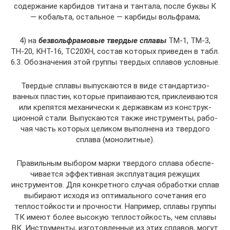
содержание карбидов титана и тантала, после буквы К
— кобальта, остальное — карбиды вольфрама;
4) на
безвольфрамовые твердые сплавы
ТМ-1, ТМ-3,
ТН-20, КНТ-16, ТС20ХН, состав которых приведен в табл.
6.3. Обозначения этой группы твердых сплавов условные.
Твердые сплавы выпускаются в виде стандартизо­
ванных пластин, которые припаиваются, приклеиваются
или крепятся механически к державкам из конструк­
ционной стали. Выпускаются также инструменты, рабо­
чая часть которых целиком выполнена из твердого
спла­ва (монолитные).
Правильным выбором марки твердого сплава обеспе­
чивается эффективная эксплуатация режущих
инструмен­тов. Для конкретного случая обработки сплав
выбирают исходя из оптимального сочетания его
теплостойкости и прочности. Например, сплавы группы
ТК имеют более высокую теплостойкость, чем сплавы
ВК. Инструменты, изготовленные из этих сплавов, могут