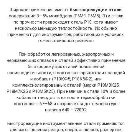
Широкое применение имеют
быстрорежущие стали
,
содержащие 3—5% молибдена (Р6М3, Р6М5). Эти стали
по прочности превосходят сталь Р18, хотя имеют
несколько меньшую теплостойкость. Их обычно
применяют для инструментов, работающих в условиях
тяжелых силовых режимов.
При обработке легированных, жаропрочных и
нержавеющих сплавов и сталей эффективно применение
быстрорежущих сталей повышенной
производительности, в состав которых входит ванадий
и кобальт (Р10КФ5, Р18К5Ф2), или
комплекснолегированных сталей (марки Р18МЗК25,
Р18М7К25 и Р10М5К25). При наличии в стали 10% и более
кобальта твердость ее после термообработки
составляет 67—68 и сохраняется до температуры
нагрева 640 – 720°С.
Быстрорежущие инструментальные стали применяются
для изготовления резцов, сверл, зенкеров, разверток,