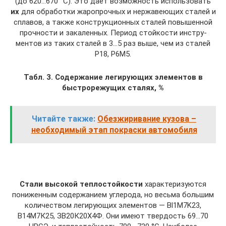
(до 620…670 °С). Это дает возможность использовать
их
для обработки жаропрочных и нержавеющих сталей и
сплавов, а также конструкционных сталей повышен­ной
прочности и закаленных. Период стойкости инстру­
ментов из таких сталей в 3…5 раз выше, чем из сталей
Р18, Р6М5.
Табл. 3. Содержание легирующих элементов в
быстрорежущих сталях, %
Читайте также:
Обезжиривание кузова –
необходимый этап покраски автомобиля
Стали высокой теплостойкости
характеризуются
пони­женным содержанием углерода, но весьма большим
коли­чеством легирующих элементов — Bl1M7K23,
В14М7К25, ЗВ20К20Х4Ф. Они имеют твердость 69…70