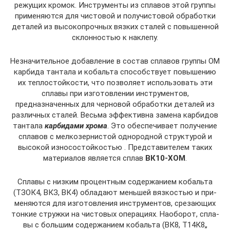
режущих кромок. Инструменты из сплавов этой группы
применяются для чистовой и получистовой обработки
деталей из высокопрочных вязких сталей с повышенной
склонностью к наклепу.
Незначительное добавление в состав сплавов группы ОМ
карбида тантала и кобальта способствует повыше­нию
их теплостойкости, что позволяет использовать эти
сплавы при изготовлении инструментов,
предназначенных для черновой обработки деталей из
различных сталей. Весьма эффективна замена карбидов
тантала
карбидами хрома
. Это обеспечивает получение
сплавов с мелкозер­нистой однородной структурой и
высокой износостойко­стью . Представителем таких
материалов является сплав
ВК10-XOM
.
Сплавы с низким процентным содержанием кобальта
(ТЗОК4, ВКЗ, ВК4) обладают меньшей вязкостью и при­
меняются для изготовления инструментов, срезающих
тонкие стружки на чистовых операциях. Наоборот, спла­
вы с большим содержанием кобальта (ВК8, Т14К8„