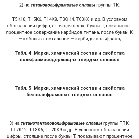
2) на
титановольфрамовые сплавы
группы ТК:
Т5К10, Т15К6, Т14К8, ТЗОК4, Т60К6 и др. В условном
обозначении цифра, стоящая после буквы Т, показывает
процентное содержание карбидов титана, после буквы К
— кобальта, остальное — карбиды вольфрама;
Табл. 4. Марки, химический состав и свойства
вольфрамосодержащнх твердых сплавов
Табл. 5. Марки, химический состав и свойства
безвольфрамовых твердых сплавов
3) на
титанотанталовольфрамовые сплавы
группы ТТК:
ТТ7К12, ТТ8К6, ТТ20К9 и др. В условном обозна­чении
цифры, стоящие после буквы Т, показывают процентное