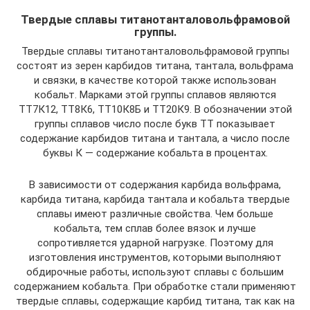
Твердые сплавы титанотанталовольфрамовой
группы.
Твердые сплавы титанотанталовольфрамовой группы
состоят из зерен карбидов титана, тантала, вольфрама
и связки, в качестве которой также использован
кобальт. Марками этой группы сплавов являются
ТТ7К12, ТТ8К6, ТТ10К8Б и ТТ20К9. В обозначении этой
группы сплавов число после букв ТТ показывает
содержание карбидов титана и тантала, а число после
буквы К — содержание кобальта в процентах.
В зависимости от содержания карбида вольфрама,
карбида титана, карбида тантала и кобальта твердые
сплавы имеют различные свойства. Чем больше
кобальта, тем сплав более вязок и лучше
сопротивляется ударной нагрузке. Поэтому для
изготовления инструментов, которыми выполняют
обдирочные работы, используют сплавы с большим
содержанием кобальта. При обработке стали применяют
твердые сплавы, содержащие карбид титана, так как на