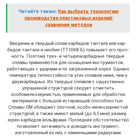
Читайте также:
Как выбрать технологию
производства пластиковых изделий:
сравнение методов
Введение в твердый сплав карбидов тантала или кар­
бидов тантала и ниобия (ТТ10К8-Б) повышает его проч­
ность. Поэтому трех- и четырехкарбидные твердые
сплавы применяются для оснащения инструментов,
работающих с ударами и по загрязненной корке. Однако
температура теплостойкости этих сплавов ниже, чем у
двухкарбидных. Из твердых сплавов с существенно
улучшенной струк­турой следует отметить
особомелкозернистые, применя­емые для обработки
материалов с большой истирающей способностью.
Сплавы ОМ обладают плотной, особо-мелкозернистой
структурой, а также имеют малый (до 0,5 мкм) размер
зерен карбидов вольфрама. Последнее обстоятельство
позволяет затачивать и доводить инстру­мент,
изготовленный из них, с наименьшими радиусами