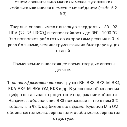
ством сравнительно мягких и менее тугоплавких
кобальта или никеля в смеси с молибденом (табл. 6.2,
6.3).
Твердые сплавы имеют высокую твердость —88… 92
HRA (72…76 HRCЭ,) и теплостойкость до 850… 1000 °С.
Это позволяет работать со скоростями резания в 3…4
раза большими, чем инструментами из быстро­режущих
сталей.
Применяемые в настоящее время твердые сплавы
делятся:
1)
на вольфрамовые сплавы
группы ВК: ВКЗ, ВКЗ-М, ВК4,
ВК6, ВК6-М, ВК6-ОМ, ВК8 и др. В условном обозна­чении
цифра показывает процентное содержание кобаль­та.
Например, обозначение ВК8 показывает, что в нем 8 %
кобальта и 92 % карбидов вольфрама. Буквами М и ОМ
обозначается мелкозернистая и особо мелко­зернистая
структура;