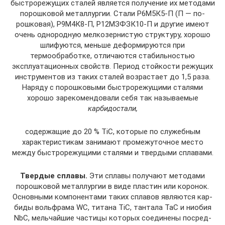
быстрорежущих сталей является получение их методами
порошковой металлургии. Стали Р6М5К5-П (П — по­
рошковая), Р9М4К8-П, Р12МЗФЗК10-П и другие имеют
очень однородную мелкозернистую структуру, хорошо
шлифуются, меньше деформируются при
термообработке, отличаются стабильностью
эксплуатационных свойств. Период стойкости режущих
инструментов из таких ста­лей возрастает до 1,5 раза.
Наряду с порошковыми бы­строрежущими сталями
хорошо зарекомендовали себя так называемые
карбидостали,
содержащие до 20 % TiC, которые по служебным
характеристикам занимают про­межуточное место
между быстрорежущими сталями и твердыми сплавами.
Твердые сплавы.
Эти сплавы получают методами
порошковой металлургии в виде пластин или коронок.
Основными компонентами таких сплавов являются кар­
биды вольфрама WC, титана TiC, тантала ТаС и ниобия
NbС, мельчайшие частицы которых соединены посред­