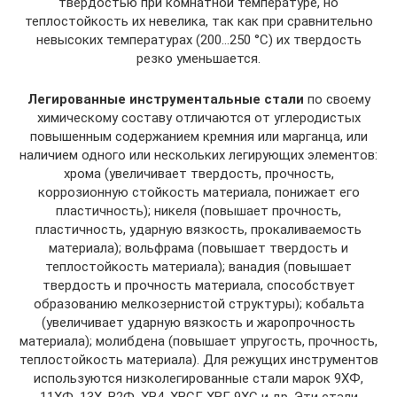
твердостью при комнатной температуре, но
теплостойкость их невелика, так как при сравнительно
невысоких температурах (200…250 °С) их твердость
резко уменьшается.
Легированные инструментальные стали
по своему
химическому составу отличаются от углеродистых
повы­шенным содержанием кремния или марганца, или
нали­чием одного или нескольких легирующих элементов:
хрома (увеличивает твердость, прочность,
коррозионную стойкость материала, понижает его
пластичность); нике­ля (повышает прочность,
пластичность, ударную вязкость, прокаливаемость
материала); вольфрама (повышает твердость и
теплостойкость материала); ванадия (повышает
твердость и прочность материала, способствует
образо­ванию мелкозернистой структуры); кобальта
(увеличи­вает ударную вязкость и жаропрочность
материала); молибдена (повышает упругость, прочность,
теплостой­кость материала). Для режущих инструментов
исполь­зуются низколегированные стали марок 9ХФ,
11ХФ, 13Х, В2Ф, ХВ4, ХВСГ, ХВГ, 9ХС и др. Эти стали