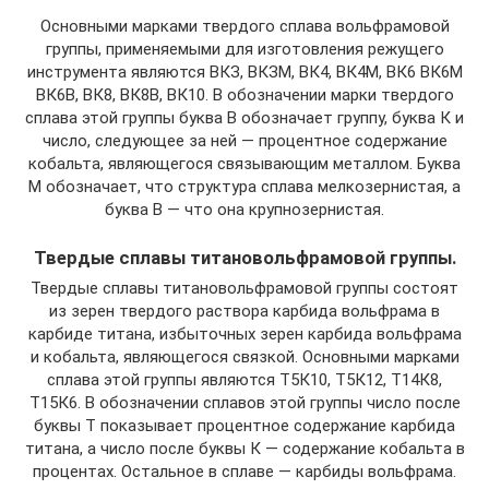
Основными марками твердого сплава вольфрамовой
группы, применяемыми для изготовления режущего
инструмента являются ВКЗ, ВКЗМ, ВК4, ВК4М, ВК6 ВК6М
ВК6В, ВК8, ВК8В, ВК10. В обозначении марки твердого
сплава этой группы буква В обозначает группу, буква К и
число, следующее за ней — процентное содержание
кобальта, являющегося связывающим металлом. Буква
М обозначает, что структура сплава мелкозернистая, а
буква В — что она крупнозернистая.
Твердые сплавы титановольфрамовой группы.
Твердые сплавы титановольфрамовой группы состоят
из зерен твердого раствора карбида вольфрама в
карбиде титана, избыточных зерен карбида вольфрама
и кобальта, являющегося связкой. Основными марками
сплава этой группы являются Т5К10, Т5К12, Т14К8,
Т15К6. В обозначении сплавов этой группы число после
буквы Т показывает процентное содержание карбида
титана, а число после буквы К — содержание кобальта в
процентах. Остальное в сплаве — карбиды вольфрама.