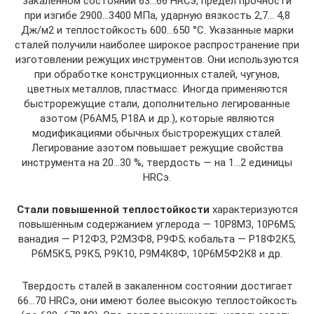
закаленном состоянии 63…66 НRСэ, предел прочности
при изгибе 2900…3400 МПа, ударную вязкость 2,7… 4,8
Дж/м2 и теплостойкость 600…650 °С. Указанные марки
сталей получили наиболее широкое распространение при
изготовлении режущих инструментов. Они используются
при обработке конструкционных сталей, чугунов,
цветных металлов, пластмасс. Иногда применяются
быстрорежу­щие стали, дополнительно легированные
азотом (Р6АМ5, Р18А и др.), которые являются
модификациями обычных быстрорежущих сталей.
Легирование азотом повышает режущие свойства
инструмента на 20…30 %, твердость — на 1…2 единицы
НRСэ.
Стали повышенной теплостойкости
характеризуются
повышенным содержанием углерода — 10Р8МЗ, 10Р6М5;
ванадия — Р12ФЗ, Р2МЗФ8, Р9Ф5; кобальта — Р18Ф2К5,
Р6М5К5, Р9К5, Р9К10, Р9М4К8Ф, 10Р6М5Ф2К8 и др.
Твердость сталей в закаленном состоянии достигает
66…70 НRСэ, они имеют более высокую теплостойкость