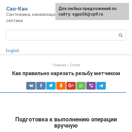
Перейти
Сан-Кан
Для любых предложений по
к
Сантехника, канализация, водопровод,
сайту: sgpo56@cp9.ru
контенту
септики
Поиск:
English
Главная
»
Стали
Как правильно нарезать резьбу метчиком
Подготовка к выполнению операции
вручную