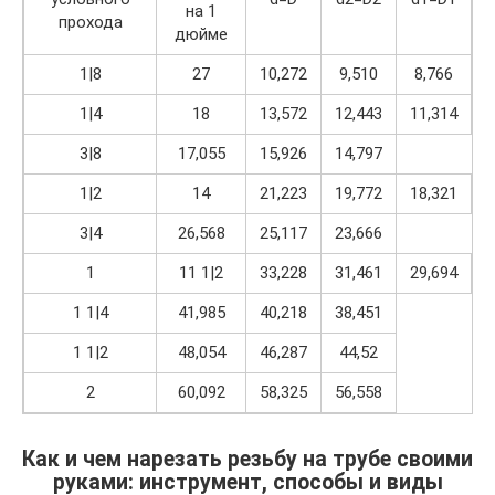
на 1
прохода
дюйме
1|8
27
10,272
9,510
8,766
1|4
18
13,572
12,443
11,314
3|8
17,055
15,926
14,797
1|2
14
21,223
19,772
18,321
3|4
26,568
25,117
23,666
1
11 1|2
33,228
31,461
29,694
1 1|4
41,985
40,218
38,451
1 1|2
48,054
46,287
44,52
2
60,092
58,325
56,558
Как и чем нарезать резьбу на трубе своими
руками: инструмент, способы и виды