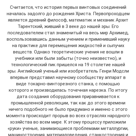
Считается, что история первых винтовых соединений
началась задолго до рождения Христа. Первопроходцем
является древний философ, математик и механик Архит
Тарентский, живший в 3 веке до нашей эры. Его
последователем стал знаменитый на весь мир Архимед,
воспользовавшись данным учением и применивший науку
на практике для перемещения жидкостей и сыпучих
веществ. Однако теоретические учения не вошли в
учебники или были забыты (точно неизвестно), и
технологический пик пришелся на 19 столетие нашей
эры. Английский ученый или изобретатель Генри Модсли
впервые представил научному сообществу аппарат в
виде токарно-винторезного станка, с помощью
которого и производилась точечная нарезка. По итогу
дата создания оборудования приравнивается к
промышленной революции, так как до этого времени
ничего подобного не было придумано и именно с этого
момента происходит прорыв во всех отраслях народного
хозяйства во всем мире. К этому процессу приложили
«руки» ученые, занимающиеся проблемами металлургии,
машиностроения, материаловедения, станкостроения и