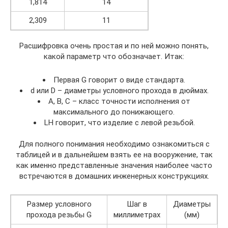
1,814
14
2,309
11
Расшифровка очень простая и по ней можно понять,
какой параметр что обозначает. Итак:
Первая G говорит о виде стандарта.
d или D – диаметры условного прохода в дюймах.
А, В, С – класс точности исполнения от
максимального до понижающего.
LH говорит, что изделие с левой резьбой.
Для полного понимания необходимо ознакомиться с
таблицей и в дальнейшем взять ее на вооружение, так
как именно представленные значения наиболее часто
встречаются в домашних инженерных конструкциях.
Размер условного
Шаг в
Диаметры
прохода резьбы G
миллиметрах
(мм)