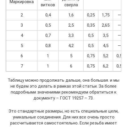
Маркировка
витков
сверла
2
0,4
1,6
0,25
1,75
—
3
0,5
2,5
0,35
2,65
—
4
0,7
3,3
0,5
3,5
—
5
0,8
4,2
0,5
4,5
—
6
1
5
0,75
5,2
0,5
7
1
6
0,75
6,2
0,5
Таблицу можно продолжать дальше, она большая. и мы
не будем это делать в рамках этой статьи. За более
подробными значениями рекомендуем обратиться к
документу – ГОСТ 19257 – 73.
Это стандартные размеры, но есть специальные цели,
уникальные соединения. Для них все очень просто
рассчитывается самостоятельно. Если резьба имеет