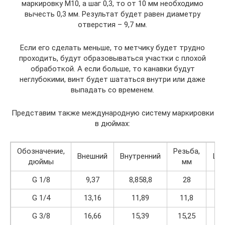
маркировку М10, а шаг 0,3, то от 10 мм необходимо
вычесть 0,3 мм. Результат будет равен диаметру
отверстия – 9,7 мм.
Если его сделать меньше, то метчику будет трудно
проходить, будут образовываться участки с плохой
обработкой. А если больше, то канавки будут
неглубокими, винт будет шататься внутри или даже
выпадать со временем.
Представим также международную систему маркировки
в дюймах:
Обозначение,
Резьба,
Внешний
Внутренний
Ша
дюймы
мм
G 1/8
9,37
8,858,8
28
28
G 1/4
13,16
11,89
11,8
19
G 3/8
16,66
15,39
15,25
19