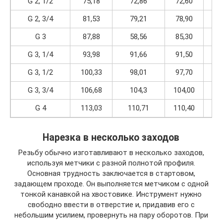
G 2, 1/2
75,18
72,86
72,60
11
G 2, 3/4
81,53
79,21
78,90
11
G 3
87,88
58,56
85,30
11
G 3, 1/4
93,98
91,66
91,50
11
G 3, 1/2
100,33
98,01
97,70
11
G 3, 3/4
106,68
104,3
104,00
11
G 4
113,03
110,71
110,40
11
Нарезка в несколько заходов
Резьбу обычно изготавливают в несколько заходов,
используя метчики с разной полнотой профиля.
Основная трудность заключается в стартовом,
задающем проходе. Он выполняется метчиком с одной
тонкой канавкой на хвостовике. Инструмент нужно
свободно ввести в отверстие и, придавив его с
небольшим усилием, провернуть на пару оборотов. При