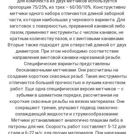
для комплекта из двух метчиков используется
пропорция 75/25%, из трех – 60/30/10%. Конструктивно
метчики одного набора отличаются длиной заборной
части, которая наибольшая у чернового варианта. Для
заготовок с поверхностью, прерванной канавкой либо
пазом, применяют инструменты с числом канавок, не
кратным количеству пазов, и с винтовыми канавками.
Вторые также подходят для отверстий длиной от двух
диаметров. При этом необходимо соответствие
направления винтовой канавки нарезаемой резьбе.
Специфические варианты представлены
бесканавочными метчиками. Они рассчитаны на
создание коротких сквозных резьб. Такие инструменты
отличаются большей прочностью и лучшим качеством
работ. Еще одна специфическая версия метчиков – с
зубьями в шахматном порядке, рассчитанная на
короткие сквозные резьбы на вязких материалах. Они
сокращают трение, улучшают подвод смазочно-
охлаждающей жидкости и стружкообразование.
Метчики устанавливают аналогично плашкам либо в
патроны для них. Скорость работ составляет 5-12 для
стали и 6-22 м/с для прочих материалов. При нарезании