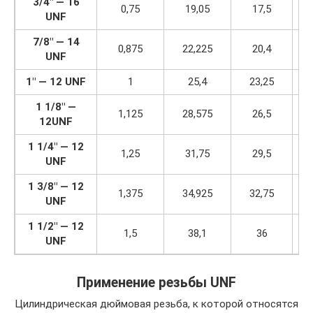
3/4″ — 16
0,75
19,05
17,5
UNF
7/8″ — 14
0,875
22,225
20,4
UNF
1″ — 12 UNF
1
25,4
23,25
1 1/8″ —
1,125
28,575
26,5
12UNF
1 1/4″ — 12
1,25
31,75
29,5
UNF
1 3/8″ — 12
1,375
34,925
32,75
UNF
1 1/2″ — 12
1,5
38,1
36
UNF
Применение резьбы UNF
Цилиндрическая дюймовая резьба, к которой относятся