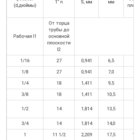
1″ n
S, мм
мм
(d,дюймы)
плос
d,
От торца
трубы до
Рабочая l1
основной
плоскости
l2
1/16
27
0,941
6,5
4,
1/8
27
0,941
7,0
4,
1/4
18
1,411
9,5
5,
3/8
18
1,411
10,5
6,
1/2
14
1,814
13,5
8,
3/4
14
1,814
14,0
8,
1
11 1/2
2,209
17,5
10,