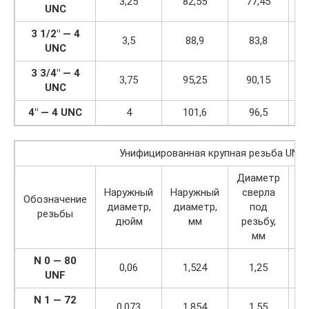
3,25
82,55
77,45
UNC
3 1/2″ — 4
3,5
88,9
83,8
UNC
3 3/4″ — 4
3,75
95,25
90,15
UNC
4″ — 4 UNC
4
101,6
96,5
Унифицированная крупная резьба UNC
Диаметр
Чи
Наружный
Наружный
сверла
Обозначение
ни
диаметр,
диаметр,
под
резьбы
дюйм
мм
резьбу,
д
мм
N 0 — 80
0,06
1,524
1,25
UNF
N 1 — 72
0,073
1,854
1,55