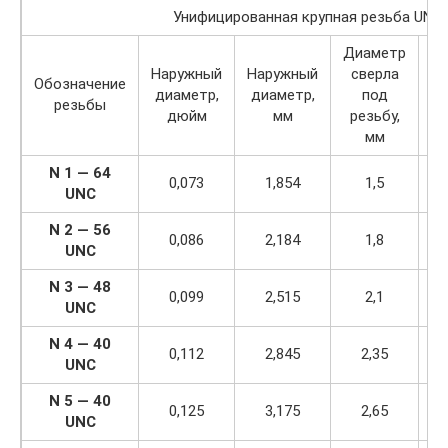
Унифицированная крупная резьба UNC
Диаметр
Чи
Наружный
Наружный
сверла
Обозначение
ни
диаметр,
диаметр,
под
резьбы
дюйм
мм
резьбу,
д
мм
N 1 — 64
0,073
1,854
1,5
UNC
N 2 — 56
0,086
2,184
1,8
UNC
N 3 — 48
0,099
2,515
2,1
UNC
N 4 — 40
0,112
2,845
2,35
UNC
N 5 — 40
0,125
3,175
2,65
UNC