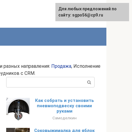
Для любых предложений по
English
сайту: sgpo56@cp9.ru
и разных направления:
Продажа
, Исполнение
рудников с CRM.
Поиск:
Как собрать и установить
пневмоподвеску своими
руками
Самоделкин
Соковыжималка для яблок