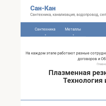
Перейти
Сан-Кан
к
контенту
Сантехника, канализация, водопровод, се
Сантехника
Металлы
На каждом этапе работают разные сотрудни
договоров и Об
Главн
Плазменная резк
Технология 