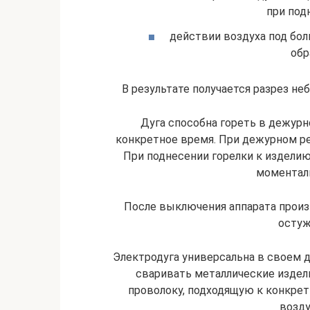
при под
действии воздуха под бо
обр
В результате получается разрез 
Дуга способна гореть в дежурн
конкретное время. При дежурном р
При поднесении горелки к изделию
моменталь
После выключения аппарата произв
остуж
Электродуга универсальна в своем де
сваривать металлические издел
проволоку, подходящую к конкрет
возду