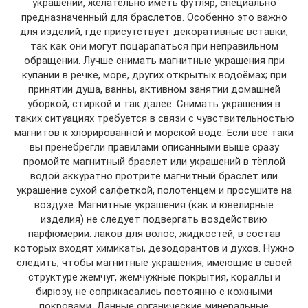
украшений, желательно иметь футляр, специально
предназначенный для браслетов. Особенно это важно
для изделий, где присутствует декоративные вставки,
так как они могут поцарапаться при неправильном
обращении. Лучше снимать магнитные украшения при
купании в речке, море, других открытых водоёмах; при
принятии душа, ванны, активном занятии домашней
уборкой, стиркой и так далее. Снимать украшения в
таких ситуациях требуется в связи с чувствительностью
магнитов к хлорированной и морской воде. Если всё таки
вы пренебрегли правилами описанными выше сразу
промойте магнитный браслет или украшений в тёплой
водой аккуратно протрите магнитный браслет или
украшение сухой салфеткой, полотенцем и просушите на
воздухе. Магнитные украшения (как и ювелирные
изделия) не следует подвергать воздействию
парфюмерии: лаков для волос, жидкостей, в состав
которых входят химикаты, дезодорантов и духов. Нужно
следить, чтобы магнитные украшения, имеющие в своей
структуре жемчуг, жемчужные покрытия, кораллы и
бирюзу, не соприкасались постоянно с кожными
покровами. Данные органические минеральные