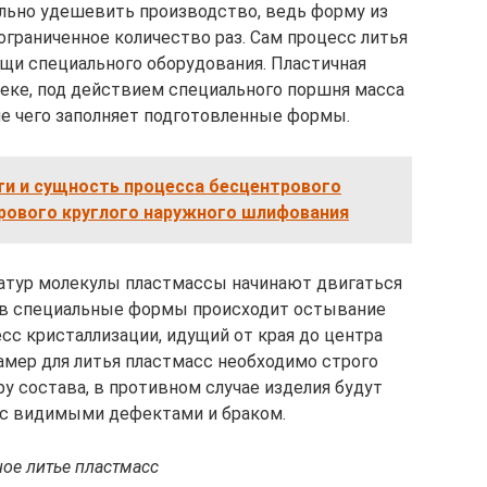
ельно удешевить производство, ведь форму из
граниченное количество раз. Сам процесс литья
щи специального оборудования. Пластичная
неке, под действием специального поршня масса
ле чего заполняет подготовленные формы.
и и сущность процесса бесцентрового
рового круглого наружного шлифования
атур молекулы пластмассы начинают двигаться
я в специальные формы происходит остывание
сс кристаллизации, идущий от края до центра
амер для литья пластмасс необходимо строго
 состава, в противном случае изделия будут
 с видимыми дефектами и браком.
ое литье пластмасс