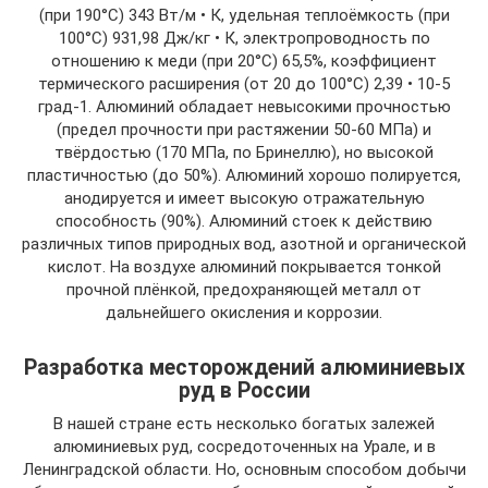
(при 190°С) 343 Вт/м • К, удельная теплоёмкость (при
100°С) 931,98 Дж/кг • К, электропроводность по
отношению к меди (при 20°С) 65,5%, коэффициент
термического расширения (от 20 до 100°С) 2,39 • 10-5
град-1. Алюминий обладает невысокими прочностью
(предел прочности при растяжении 50-60 МПа) и
твёрдостью (170 МПа, по Бринеллю), но высокой
пластичностью (до 50%). Алюминий хорошо полируется,
анодируется и имеет высокую отражательную
способность (90%). Алюминий стоек к действию
различных типов природных вод, азотной и органической
кислот. На воздухе алюминий покрывается тонкой
прочной плёнкой, предохраняющей металл от
дальнейшего окисления и коррозии.
Разработка месторождений алюминиевых
руд в России
В нашей стране есть несколько богатых залежей
алюминиевых руд, сосредоточенных на Урале, и в
Ленинградской области. Но, основным способом добычи