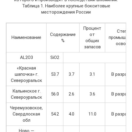
Таблица 1. Наиболее крупные бокситовые
месторождения России
Процент
Степен
Содержание
от
Наименование
промышлен
%
общих
освоен
запасов
AL2O3
SiO2
«Красная
шапочка» г.
53.7
3.7
3.1
В разраб
Североуральск
Кальинское г.
56.0
2.6
3.6
В разраб
Североуральск
Черемузовское,
Свердлоская
54.2
4.0
11.0
В разраб
обл
Ново —