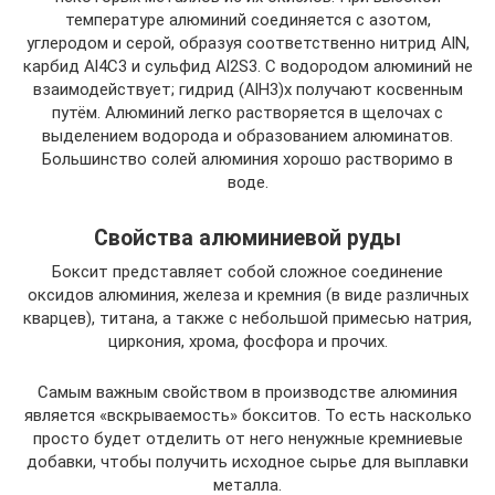
температуре алюминий соединяется с азотом,
углеродом и серой, образуя соответственно нитрид AlN,
карбид Al4С3 и сульфид Al2S3. С водородом алюминий не
взаимодействует; гидрид (AlH3)х получают косвенным
путём. Алюминий легко растворяется в щелочах с
выделением водорода и образованием алюминатов.
Большинство солей алюминия хорошо растворимо в
воде.
Свойства алюминиевой руды
Боксит представляет собой сложное соединение
оксидов алюминия, железа и кремния (в виде различных
кварцев), титана, а также с небольшой примесью натрия,
циркония, хрома, фосфора и прочих.
Самым важным свойством в производстве алюминия
является «вскрываемость» бокситов. То есть насколько
просто будет отделить от него ненужные кремниевые
добавки, чтобы получить исходное сырье для выплавки
металла.