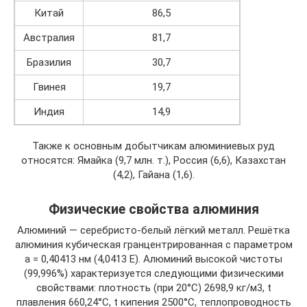
Китай
86,5
Австралия
81,7
Бразилия
30,7
Гвинея
19,7
Индия
14,9
Также к основным добытчикам алюминиевых руд
относятся: Ямайка (9,7 млн. т.), Россия (6,6), Казахстан
(4,2), Гайана (1,6).
Физические свойства алюминия
Алюминий — серебристо-белый лёгкий металл. Решётка
алюминия кубическая гранцентрированная с параметром
а = 0,40413 нм (4,0413 Е). Алюминий высокой чистоты
(99,996%) характеризуется следующими физическими
свойствами: плотность (при 20°С) 2698,9 кг/м3, t
плавления 660,24°С, t кипения 2500°С, теплопроводность