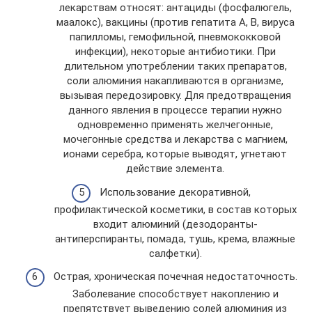
лекарствам относят: антациды (фосфалюгель,
маалокс), вакцины (против гепатита A, В, вируса
папилломы, гемофильной, пневмококковой
инфекции), некоторые антибиотики. При
длительном употреблении таких препаратов,
соли алюминия накапливаются в организме,
вызывая передозировку. Для предотвращения
данного явления в процессе терапии нужно
одновременно применять желчегонные,
мочегонные средства и лекарства с магнием,
ионами серебра, которые выводят, угнетают
действие элемента.
Использование декоративной,
профилактической косметики, в состав которых
входит алюминий (дезодоранты-
антиперспиранты, помада, тушь, крема, влажные
салфетки).
Острая, хроническая почечная недостаточность.
Заболевание способствует накоплению и
препятствует выведению солей алюминия из