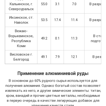
Кальинское, г.
55.0
3.1
7.0
В разраб
Североуральск
Иксинское, ст.
53.5
17.4
11.4
В разраб
Наволок
Вежаю-
Ворыквинское,.
В стад
49.2
0.1
11.3
Республика
подгото
Коми
Висловское г.
49.1
7.9
12.1
В резер
Белгород
Применение алюминиевой руды
В основном до 60% рудного сырья используется для
получения алюминия. Однако богатый состав позволяет
извлекать из него, и другие химические элементы: титан,
хром, ванадий и прочие цветные металлы, необходимые
в первую очередь в качестве легирующих добавок для
улучшения качеств стали.