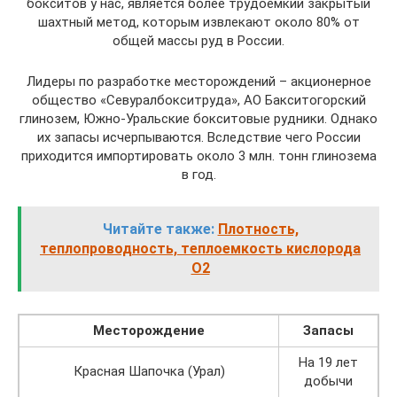
бокситов у нас, является более трудоемкий закрытый
шахтный метод, которым извлекают около 80% от
общей массы руд в России.
Лидеры по разработке месторождений – акционерное
общество «Севуралбокситруда», АО Бакситогорский
глинозем, Южно-Уральские бокситовые рудники. Однако
их запасы исчерпываются. Вследствие чего России
приходится импортировать около 3 млн. тонн глинозема
в год.
Читайте также:
Плотность,
теплопроводность, теплоемкость кислорода
O2
Месторождение
Запасы
На 19 лет
Красная Шапочка (Урал)
добычи