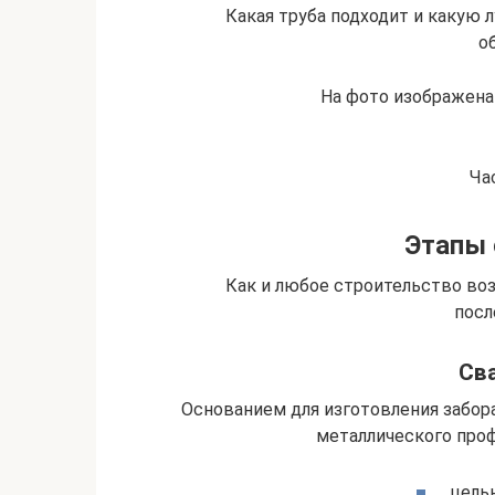
Какая труба подходит и какую 
о
На фото изображена 
Ча
Этапы 
Как и любое строительство во
посл
Сва
Основанием для изготовления забор
металлического проф
цель