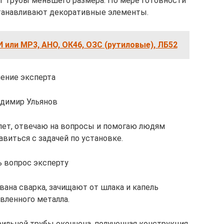
т трубы меньшего размера. По мере готовности
устанавливают декоративные элементы.
или МР3, АНО, ОК46, ОЗС (рутиловые), ЛБ52
ение эксперта
димир Ульянов
лет, отвечаю на вопросы и помогаю людям
виться с задачей по установке.
ь вопрос эксперту
вана сварка, зачищают от шлака и капель
вленного металла.
фильной трубы окончена, полученная конструкция