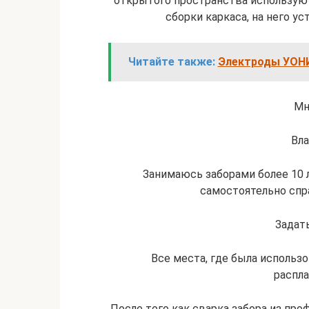
открытого пространства использую
сборки каркаса, на него 
Читайте также:
Электроды УОНИ 
Мн
Вла
Занимаюсь заборами более 10 
самостоятельно спра
Задат
Все места, где была использо
распла
После того как сварка забора из про