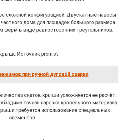
олее сложной конфигурацией. Двускатные навесы
 частного дома для площадок большого размера
м ферм в виде равносторонних треугольников.
крыша Источник prom.st
режимов при ручной дуговой сварки
количества скатов крыши усложняется её расчёт.
обходима точная нарезка кровельного материала.
крыши требуется использование специальных
элементов.