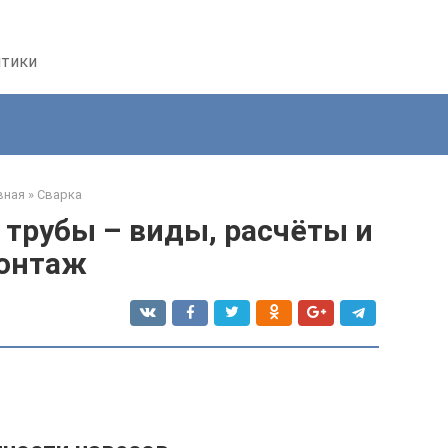
птики
вная
»
Сварка
 трубы – виды, расчёты и
онтаж