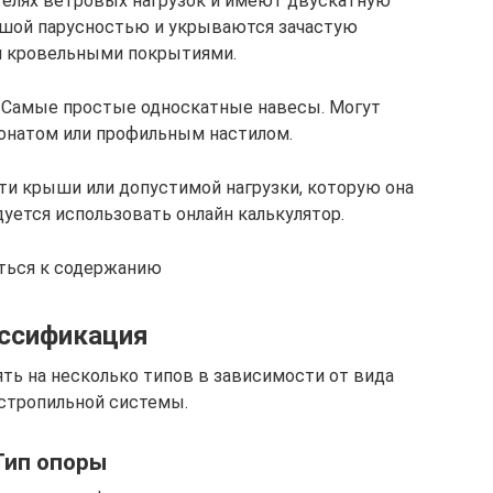
телях ветровых нагрузок и имеют двускатную
ьшой парусностью и укрываются зачастую
 кровельными покрытиями.
в. Самые простые односкатные навесы. Могут
онатом или профильным настилом.
ти крыши или допустимой нагрузки, которую она
ется использовать онлайн калькулятор.
уться к содержанию
ссификация
ть на несколько типов в зависимости от вида
 стропильной системы.
Тип опоры