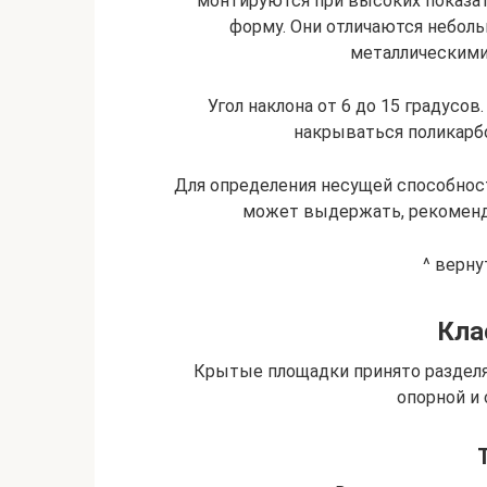
монтируются при высоких показа
форму. Они отличаются небол
металлическими
Угол наклона от 6 до 15 градусо
накрываться поликарб
Для определения несущей способнос
может выдержать, рекоменду
^ верн
Кла
Крытые площадки принято разделя
опорной и