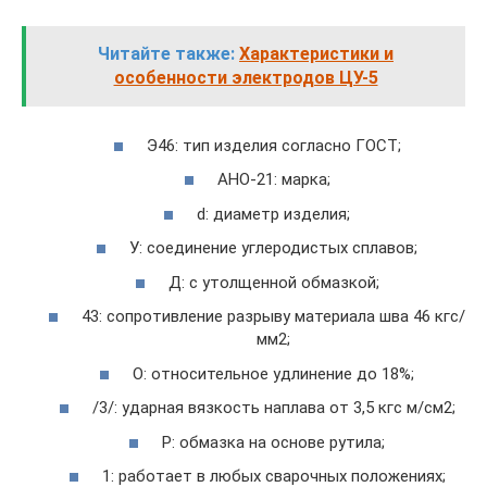
Читайте также:
Характеристики и
особенности электродов ЦУ-5
Э46: тип изделия согласно ГОСТ;
АНО-21: марка;
d: диаметр изделия;
У: соединение углеродистых сплавов;
Д: с утолщенной обмазкой;
43: сопротивление разрыву материала шва 46 кгс/
мм2;
О: относительное удлинение до 18%;
/3/: ударная вязкость наплава от 3,5 кгс м/см2;
Р: обмазка на основе рутила;
1: работает в любых сварочных положениях;