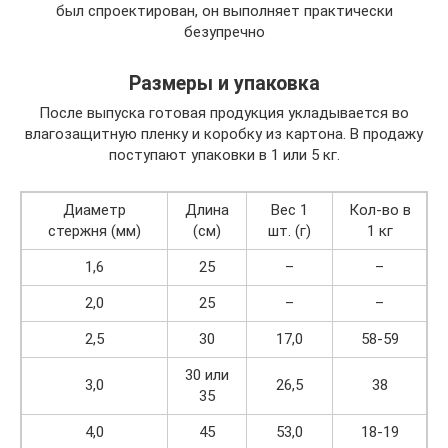
был спроектирован, он выполняет практически
безупречно
Размеры и упаковка
После выпуска готовая продукция укладывается во
влагозащитную пленку и коробку из картона. В продажу
поступают упаковки в 1 или 5 кг.
Диаметр
Длина
Вес 1
Кол-во в
стержня (мм)
(см)
шт. (г)
1 кг
1,6
25
–
–
2,0
25
–
–
2,5
30
17,0
58-59
30 или
3,0
26,5
38
35
4,0
45
53,0
18-19