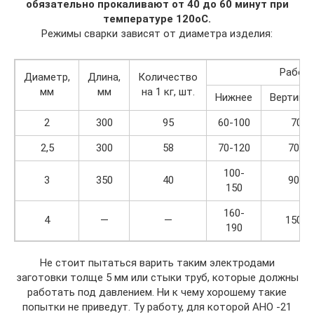
обязательно прокаливают от 40 до 60 минут при
температуре 120оС.
Режимы сварки зависят от диаметра изделия:
Рабочи
Диаметр,
Длина,
Количество
мм
мм
на 1 кг, шт.
Нижнее
Вертика
2
300
95
60-100
70-8
2,5
300
58
70-120
70-1
100-
3
350
40
90-1
150
160-
4
—
—
150-1
190
Не стоит пытаться варить таким электродами
заготовки толще 5 мм или стыки труб, которые должны
работать под давлением. Ни к чему хорошему такие
попытки не приведут. Ту работу, для которой АНО -21