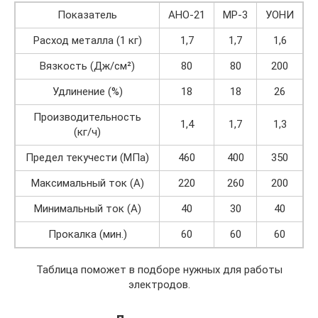
Показатель
АНО-21
МР-3
УОНИ
Расход металла (1 кг)
1,7
1,7
1,6
Вязкость (Дж/см²)
80
80
200
Удлинение (%)
18
18
26
Производительность
1,4
1,7
1,3
(кг/ч)
Предел текучести (МПа)
460
400
350
Максимальный ток (А)
220
260
200
Минимальный ток (А)
40
30
40
Прокалка (мин.)
60
60
60
Таблица поможет в подборе нужных для работы
электродов.