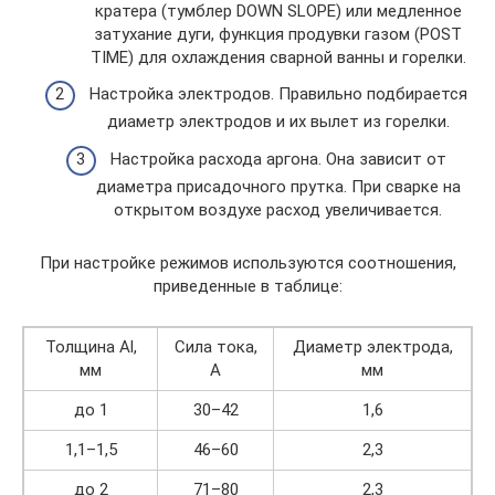
кратера (тумблер DOWN SLOPE) или медленное
затухание дуги, функция продувки газом (POST
TIME) для охлаждения сварной ванны и горелки.
Настройка электродов. Правильно подбирается
диаметр электродов и их вылет из горелки.
Настройка расхода аргона. Она зависит от
диаметра присадочного прутка. При сварке на
открытом воздухе расход увеличивается.
При настройке режимов используются соотношения,
приведенные в таблице:
Толщина Al,
Сила тока,
Диаметр электрода,
мм
А
мм
до 1
30–42
1,6
1,1–1,5
46–60
2,3
до 2
71–80
2,3