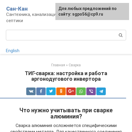
Перейти
Сан-Кан
Для любых предложений по
к
Сантехника, канализация, водопровод,
сайту: sgpo56@cp9.ru
контенту
септики
Поиск:
English
Главная
»
Сварка
ТИГ-сварка: настройка и работа
аргонодугового инвертора
Что нужно учитывать при сварке
алюминия?
Сварка алюминия осложняется специфическими
свойствами металла. Для качественного соединения