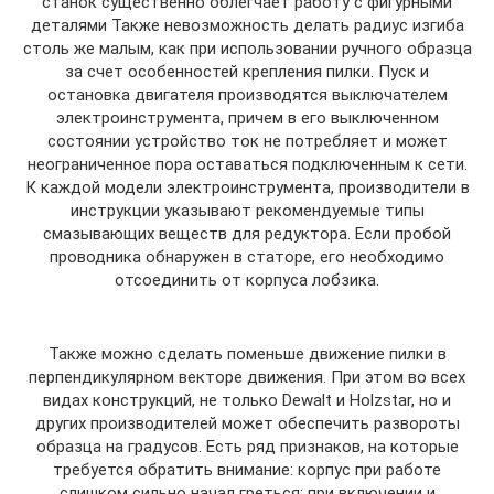
станок существенно облегчает работу с фигурными
деталями Также невозможность делать радиус изгиба
столь же малым, как при использовании ручного образца
за счет особенностей крепления пилки. Пуск и
остановка двигателя производятся выключателем
электроинструмента, причем в его выключенном
состоянии устройство ток не потребляет и может
неограниченное пора оставаться подключенным к сети.
К каждой модели электроинструмента, производители в
инструкции указывают рекомендуемые типы
смазывающих веществ для редуктора. Если пробой
проводника обнаружен в статоре, его необходимо
отсоединить от корпуса лобзика.
Также можно сделать поменьше движение пилки в
перпендикулярном векторе движения. При этом во всех
видах конструкций, не только Dewalt и Holzstar, но и
других производителей может обеспечить развороты
образца на градусов. Есть ряд признаков, на которые
требуется обратить внимание: корпус при работе
слишком сильно начал греться; при включении и