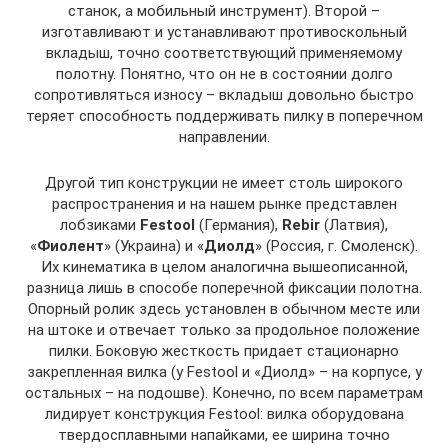
станок, а мобильный инструмент). Второй –
изготавливают и устанавливают противоскольный
вкладыш, точно соответствующий применяемому
полотну. Понятно, что он не в состоянии долго
сопротивляться износу – вкладыш довольно быстро
теряет способность поддерживать пилку в поперечном
направлении.
Другой тип конструкции не имеет столь широкого
распространения и на нашем рынке представлен
лобзиками
Festool
(Германия),
Rebir
(Латвия),
«
Фиолент
» (Украина) и «
Диолд
» (Россия, г. Смоленск).
Их кинематика в целом аналогична вышеописанной,
разница лишь в способе поперечной фиксации полотна.
Опорный ролик здесь установлен в обычном месте или
на штоке и отвечает только за продольное положение
пилки. Боковую жесткость придает стационарно
закрепленная вилка (у Festool и «Диолд» – на корпусе, у
остальных – на подошве). Конечно, по всем параметрам
лидирует конструкция Festool: вилка оборудована
твердосплавными напайками, ее ширина точно