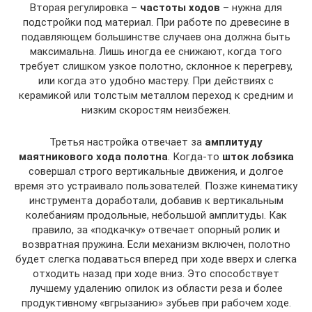
Вторая регулировка –
частоты ходов
– нужна для
подстройки под материал. При работе по древесине в
подавляющем большинстве случаев она должна быть
максимальна. Лишь иногда ее снижают, когда того
требует слишком узкое полотно, склонное к перегреву,
или когда это удобно мастеру. При действиях с
керамикой или толстым металлом переход к средним и
низким скоростям неизбежен.
Третья настройка отвечает за
амплитуду
маятникового хода полотна
. Когда-то
шток лобзика
совершал строго вертикальные движения, и долгое
время это устраивало пользователей. Позже кинематику
инструмента доработали, добавив к вертикальным
колебаниям продольные, небольшой амплитуды. Как
правило, за «подкачку» отвечает опорный ролик и
возвратная пружина. Если механизм включен, полотно
будет слегка подаваться вперед при ходе вверх и слегка
отходить назад при ходе вниз. Это способствует
лучшему удалению опилок из области реза и более
продуктивному «вгрызанию» зубьев при рабочем ходе.