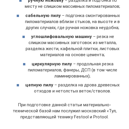
ручную ножовку
– разделка и подгонка по
месту не слишком массивных пиломатериалов;
сабельную пилу
– подгонка смонтированных
пиломатериалов вблизи стыков, на высоте и в
других случаях, где ручная ножовка неудобна;
углошлифовальную машину
– резка не
слишком массивных заготовок из металла,
разделка жести, кафельной плитки, листовых
материалов на основе цемента;
циркулярную пилу
– продольная резка
пиломатериалов, фанеры, ДСП (в том числе
ламинированных);
цепную пилу
– разделка на дрова древесных
отходов и нетолстых веток/стволов.
При подготовке данной статьи материально-
технической базой нам послужил московский «Тул,
представляющей технику Festool и Protool.