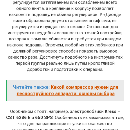
регулируется затягиванием или ослаблением всего
одного винта, а крепление к корпусу позволяет
наклонять подошву, не сбивая регулировок. У «Диолд»
вилка образована двумя стальными штифтами, не
регулируется и нуждается в смазке. Остальные два
инструмента неудобны сложностью точной настройки,
которая к тому же сбивается и требуется при каждом
наклоне подошвы. Впрочем, любой из этих лобзиков при
должной регулировке способен показать высокое
качество реза. Достигнуть подобного на инструментах
первой группы реально лишь путем кропотливой
доработки и подготовки к операции.
Читайте также:
Какой компрессор нужен для
пескоструйного аппарата: основы выбора
Особняком стоят, например, электролобзики
Kress
–
CST 6286 E
и
650 SPS
. Особенность их механизма в том,
что две направляющие втулки штока жестко
установлены в подвешенной на оси детали, нижняя