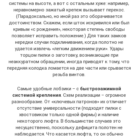
системы на высоте, а вот с остальным хуже: например,
неравномерно зажатый крепеж вызывает перекос.
(Парадоксально, но иной раз это оборачивается
достоинством. Скажем, если шток искривился или был
кривым «с рождения», некоторая степень свободы
позволяет исправить положение.) Для таких замков
нередки случаи подклинивания, когда полотно не
удается извлечь «легким движением руки». Удары
торцом пилки о заготовку, возникающие при
неаккуратном обращении, иногда приводят к тому, что
передняя колодка ломается на две части или срывается
резьба винтов.
Самые удобные лобзики – с
быстрозажимной
системой крепления
. Схем реализации – огромное
разнообразие. От «ключевых патронов» их отличает
отсутствие универсальности (подходят пилки с
хвостовиком только одной фирмы) и наличие
некоторого люфта. В большинстве случаев это
несущественно, поскольку дефицита полотен не
наблюдается. Что касается люфта, то он обычно