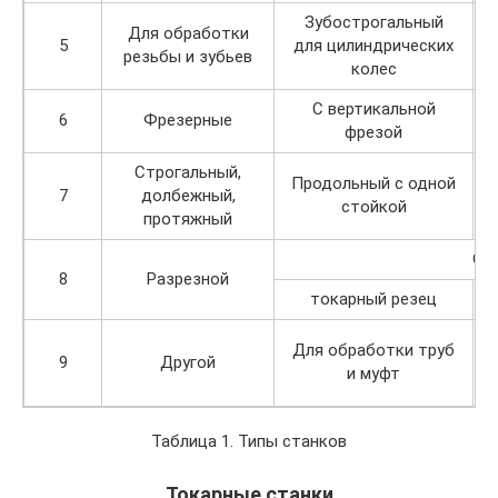
Зубострогальный
Для обработки
Д
5
для цилиндрических
резьбы и зубьев
колес
С вертикальной
6
Фрезерные
фрезой
Строгальный,
Продольный с одной
7
долбежный,
стойкой
протяжный
Отр
8
Разрезной
токарный резец
Для обработки труб
9
Другой
и муфт
Таблица 1. Типы станков
Токарные станки