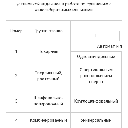
установкой надежнее в работе по сравнению с
малогабаритными машинами.
Номер
Группа станка
1
Автомат и пол
1
Токарный
Одношпиндельный
С вертикальным
Сверлильный,
2
расположением
расточный
сверла
Шлифовально-
3
Круглошлифовальный
В
полировочный
4
Комбинированный
Универсальный