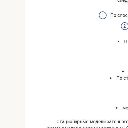
след
По спос
П
По с
ме
Стационарные модели заточног