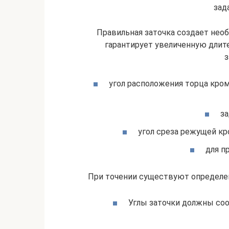
зад
Правильная заточка создает нео
гарантирует увеличенную длит
з
угол расположения торца кро
за
угол среза режущей кро
для п
При точении существуют определе
Углы заточки должны со