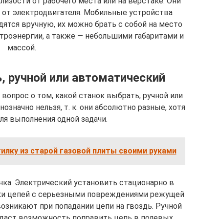
изости от рабочего места или на верстаке. Они
от электродвигателя. Мобильные устройства
дятся вручную, их можно брать с собой на место
ктроэнергии, а также — небольшими габаритами и
массой.
, ручной или автоматический
вопрос о том, какой станок выбрать, ручной или
означно нельзя, т. к. они абсолютно разные, хотя
ля выполнения одной задачи.
илку из старой газовой плиты своими руками
нка. Электрический установить стационарно в
очки цепей с серьезными повреждениями режущей
озникают при попадании цепи на гвоздь. Ручной
о даст возможность поправить цепь в полевых