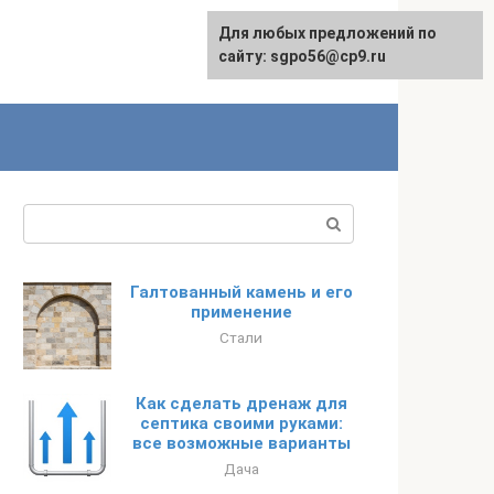
Для любых предложений по
English
сайту: sgpo56@cp9.ru
Поиск:
Галтованный камень и его
применение
Стали
Как сделать дренаж для
септика своими руками:
все возможные варианты
Дача