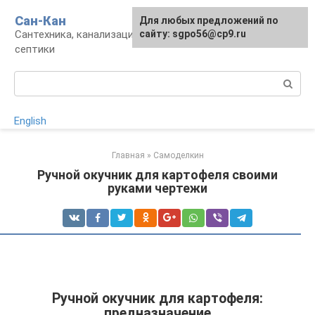
Перейти
Сан-Кан
Для любых предложений по
к
Сантехника, канализация, водопровод,
сайту: sgpo56@cp9.ru
контенту
септики
Поиск:
English
Главная
»
Самоделкин
Ручной окучник для картофеля своими
руками чертежи
Ручной окучник для картофеля:
предназначение