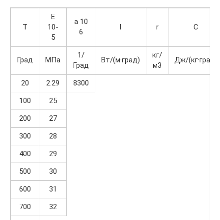
E
a 10
T
10-
l
r
C
6
5
1/
кг/
Град
МПа
Вт/(м·град)
Дж/(кг·град)
Град
м3
20
2.29
8300
100
25
200
27
300
28
400
29
500
30
600
31
700
32