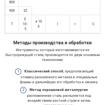
800
900
32
E
a 10
T
10-
l
r
C
6
5
Методы производства и обработки
Инструменты, которые изготавливаются из
быстрорежущей стали, производятся по двум основным
технологиям:
Классический способ
, предполагающий
отливку раскалённого металла в специальные
формы и дальнейшую его обработку и закалку.
Метод порошковой металлургии
:
расплавленная сталь распыляется под
воздействием азотной струи и затем