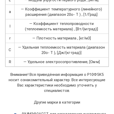
— Коэффициент температурного (линейного)
a
расширения (диапазон 20o- T ) , [1/Град]
— Коэффициент теплопроводности
l
(теплоемкость материала) , [Вт/(м·град)]
r
— Плотность материала , [кг/м3]
— Удельная теплоемкость материала (диапазон
C
20o- T ), [Дж/(кг·град)]
R
— Удельное электросопротивление, [Ом·м]
Внимание! Вся приведённая информация о Р10Ф5К5
носит ознакомительный характер. Все интересующие
Вас характеристики необходимо уточнять у
специалистов.
Другие марки в категории