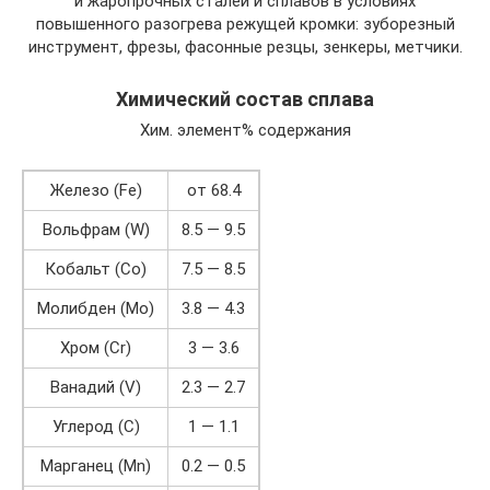
и жаропрочных сталей и сплавов в условиях
повышенного разогрева режущей кромки: зуборезный
инструмент, фрезы, фасонные резцы, зенкеры, метчики.
Химический состав сплава
Хим. элемент% содержания
Железо (Fe)
от 68.4
Вольфрам (W)
8.5 — 9.5
Кобальт (Co)
7.5 — 8.5
Молибден (Mo)
3.8 — 4.3
Хром (Cr)
3 — 3.6
Ванадий (V)
2.3 — 2.7
Углерод (C)
1 — 1.1
Марганец (Mn)
0.2 — 0.5