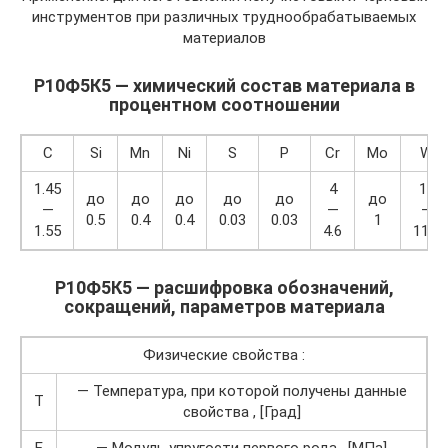
инструментов при различных труднообрабатываемых
материалов
Р10Ф5К5 — химический состав материала в
процентном соотношении
C
Si
Mn
Ni
S
P
Cr
Mo
W
1.45
4
10
до
до
до
до
до
до
—
—
—
0.5
0.4
0.4
0.03
0.03
1
1.55
4.6
11.5
Р10Ф5К5 — pасшифровка обозначений,
сокращений, параметров материала
Физические свойства :
— Температура, при которой получены данные
T
свойства , [Град]
E
— Модуль упругости первого рода , [МПа]