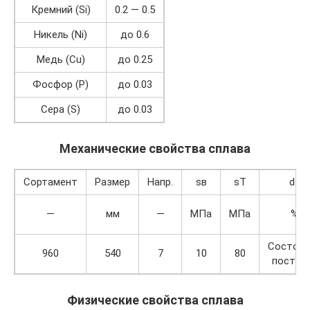
Кремний (Si)
0.2 — 0.5
Никель (Ni)
до 0.6
Медь (Cu)
до 0.25
Фосфор (P)
до 0.03
Сера (S)
до 0.03
Механические свойства сплава
Сортамент
Размер
Напр.
sв
sT
d5
—
мм
—
МПа
МПа
%
Состоян
960
540
7
10
80
постав
Физические свойства сплава