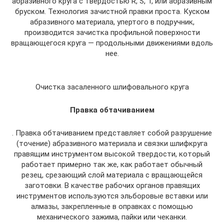
абразивного круга с твердостью R, S, T, или абразивным
бруском. Технология зачистной правки проста. Куском
абразивного материала, упертого в подручник,
производится зачистка профильной поверхности
вращающегося круга — продольными движениями вдоль
нее.
Очистка засаленного шлифовального круга
Правка обтачиванием
. Правка обтачиванием представляет собой разрушение
(точение) абразивного материала и связки шлифкруга
правящим инструментом высокой твердости, который
работает примерно так же, как работает обычный
резец, срезающий слой материала с вращающейся
заготовки. В качестве рабочих органов правящих
инструментов используются эльборовые вставки или
алмазы, закрепленные в оправках с помощью
механического зажима, пайки или чеканки.