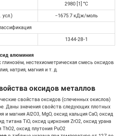
2980 [1] °C
 усл.)
−1675.7 кДж/моль
лассификация
1344-28-1
сид алюминия
к глинозём, нестехиометрическая смесь оксидов
ия, натрия, магния и т. д.
войства оксидов металлов
ческие свойства оксидов (спеченных окислов)
ре. Даны значения свойств следующих плотных
 и магния Al2O3, MgO, оксид кальция CaO, оксид
ид титана TiO, оксид циркония ZrO2, оксид урана
я ThO2, оксид плутония PuO2
лов
в таблице указана при температуре от 127 до