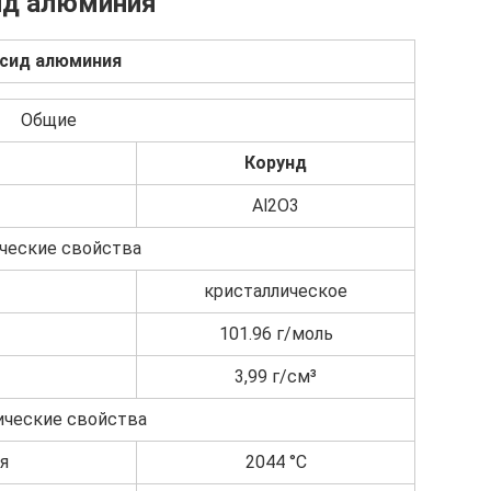
ид алюминия
сид алюминия
Общие
Корунд
Al2O3
ческие свойства
кристаллическое
101.96 г/моль
3,99 г/см³
ческие свойства
я
2044 °C