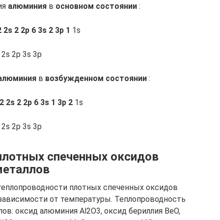
ия
алюминия
в
основном состоянии
:
2
2s 2 2p 6 3s 2 3p 1
1s
2s 2p 3s 3p
алюминия
в
возбужденном состоянии
:
2
2s 2 2p 6 3s 1 3p 2
1s
2s 2p 3s 3p
плотных спеченных оксидов
металлов
 теплопроводности плотных спеченных оксидов
 зависимости от температуры. Теплопроводность
ов: оксид алюминия Al2O3, оксид бериллия BeO,