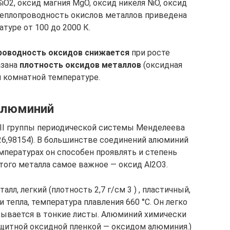
iO2, оксид магния MgO, оксид никеля NiO, оксид
 Теплопроводность окислов металлов приведена
туре от 100 до 2000 К.
роводность оксидов снижается
при росте
азана
плотность оксидов металлов
(оксидная
и комнатной температуре.
люминий
II группы периодической системы Менделеева
26,98154). В большинстве соединений алюминий
мпературах он способен проявлять и степень
того металла самое важное — оксид Al2O3.
л, легкий (плотность 2,7 г/см 3 ) , пластичный,
тепла, температура плавления 660 °C. Он легко
тывается в тонкие листы. Алюминий химически
ащитной оксидной пленкой — оксидом алюминия.)