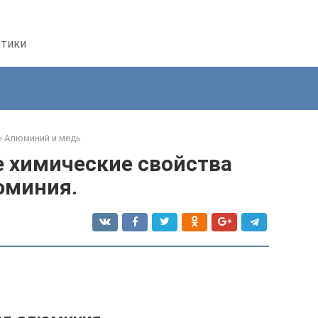
птики
»
Алюминий и медь
е химические свойства
юминия.