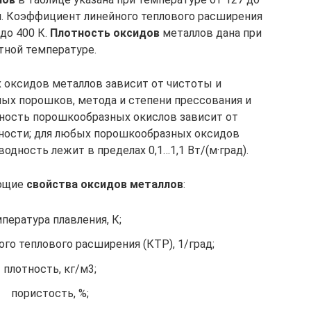
и. Коэффициент линейного теплового расширения
до 400 К.
Плотность оксидов
металлов дана при
тной температуре.
 оксидов металлов зависит от чистоты и
ых порошков, метода и степени прессования и
ность порошкообразных окислов зависит от
жности; для любых порошкообразных оксидов
одность лежит в пределах 0,1…1,1 Вт/(м·град).
ующие
свойства оксидов металлов
:
пература плавления, К;
го теплового расширения (КТР), 1/град;
плотность, кг/м3;
пористость, %;