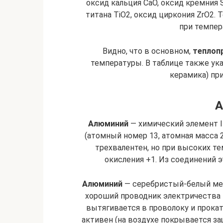
оксид кальция CaO, оксид кремния S
титана TiO2, оксид циркония ZrO2.
при темпера
Видно, что в основном,
теплоп
температуры. В таблице также ук
керамика) пр
А
Алюминий
— химический элемент I
(атомный номер 13, атомная масса 
трехвалентен, но при высоких те
окисления +1. Из соединений э
Алюминий
— серебристый-белый метал
хороший проводник электричества и 
вытягивается в проволоку и прока
активен (на воздухе покрывается з