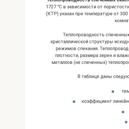
1727 °С в зависимости от пористост
(КТР) указан при температуре от 300 
комна
Теплопроводность спеченных
кристаллической структуры исходн
режимов спекания. Теплопровод
плотности, размера зерен и вла
металлов (не спеченных) теплопров
В таблице даны след
тем
коэффициент линейно