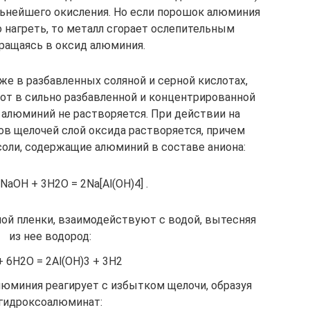
льнейшего окисления. Но если порошок алюминия
 нагреть, то металл сгорает ослепительным
ращаясь в оксид алюминия.
е в разбавленных соляной и серной кислотах,
вот в сильно разбавленной и концентрированной
 алюминий не растворяется. При действии на
в щелочей слой оксида растворяется, причем
оли, содержащие алюминий в составе аниона:
NaOH + 3H2O = 2Na[Al(OH)4] .
й пленки, взаимодействуют с водой, вытесняя
из нее водород:
+ 6H2O = 2Al(OH)3 + 3H2
юминия реагирует с избытком щелочи, образуя
гидроксоалюминат: