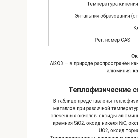
Температура кипения
Энтальпия образования (ст.
К
Рег. номер CAS
Ок
Al2O3 — в природе распространён ка
алюминия, кал
Теплофизические с
В таблице представлены теплофизи
металлов при различной температу
спеченных окислов: оксиды алюминия
кремния SiO2, оксид никеля NiO, окс
UO2, оксид тори
Теплопроводность спеченных окис