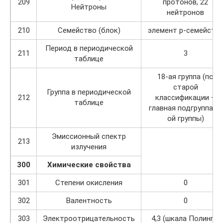
209
протонов, 22
Нейтроны
нейтронов
210
Семейство (блок)
элемент p-семейств
Период в периодической
211
3
таблице
18-ая группа (по
старой
Группа в периодической
212
классификации –
таблице
главная подгруппа 8-
ой группы)
Эмиссионный спектр
213
излучения
300
Химические свойства
301
Степени окисления
0
302
Валентность
0
303
Электроотрицательность
4,3 (шкала Полинга)