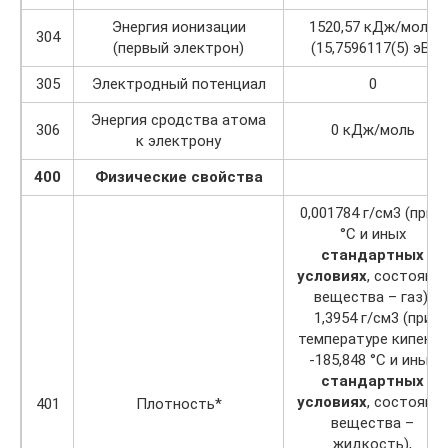
Энергия ионизации
1520,57 кДж/моль
304
(первый электрон)
(15,7596117(5) эВ)
305
Электродный потенциал
0
Энергия сродства атома
306
0 кДж/моль
к электрону
400
Физические свойства
0,001784 г/см3 (при 0
°C и иных
стандартных
условиях
, состояни
вещества – газ),
1,3954 г/см3 (при
температуре кипения
-185,848 °C и иных
стандартных
условиях
, состояни
401
Плотность*
вещества –
жидкость),