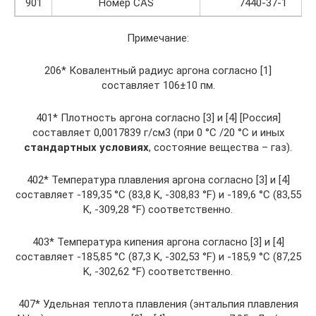
901
Номер CAS
7440-37-1
Примечание:
206* Ковалентный радиус аргона согласно [1]
составляет 106±10 пм.
401* Плотность аргона согласно [3] и [4] [Россия]
составляет 0,0017839 г/см3 (при 0 °C /20 °C и иных
стандартных условиях
, состояние вещества – газ).
402* Температура плавления аргона согласно [3] и [4]
составляет -189,35 °C (83,8 K, -308,83 °F) и -189,6 °C (83,55
K, -309,28 °F) соответственно.
403* Температура кипения аргона согласно [3] и [4]
составляет -185,85 °C (87,3 K, -302,53 °F) и -185,9 °C (87,25
K, -302,62 °F) соответственно.
407* Удельная теплота плавления (энтальпия плавления