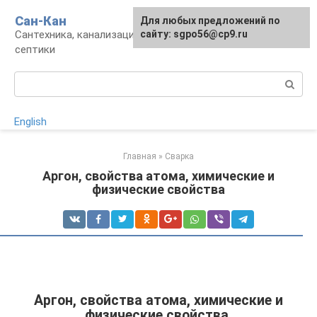
Перейти
Сан-Кан
Для любых предложений по
к
Сантехника, канализация, водопровод,
сайту: sgpo56@cp9.ru
контенту
септики
Поиск:
English
Главная
»
Сварка
Аргон, свойства атома, химические и
физические свойства
Аргон, свойства атома, химические и
физические свойства.