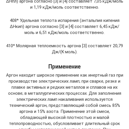
ΔHпл) аргона согласно [3] и [4] составляет 7,05 кДж/моль
и 1,19 кДж/моль соответственно.
408* Удельная теплота испарения (энтальпия кипения
ΔHкип) аргона согласно [3] и [4] составляет 6,45 кДж/
моль и 6,51 кДж/моль соответственно.
410* Молярная теплоемкость аргона [3] составляет 20,79
Дж/(K·моль).
Применение
Аргон находит широкое применение как инертный газ при
производстве электрических ламп; при сварке, резке и
плавке активных и редких металлов и сплавов на их
основе; в металлургических процессах. Для заполнения
электрических ламп накаливания используется
технический аргон, представляющий собой смесь 85%
аргона и 15% азота. Применение этой смеси,
обладающей высокой плотностью и малой
теплопроводностью, обусловливает длительный срок