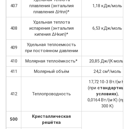
407
плавления (энтальпия
1,18 кДж/моль
плавления ΔHпл)*
Удельная теплота
408
испарения (энтальпия
6,53 кДж/моль
кипения ΔHкип)*
Удельная теплоемкость
409
при постоянном давлении
410
Молярная теплоёмкость*
20,85 Дж/(K·моль)
411
Молярный объём
24,2 см³/моль
17,72·10-3 Вт/(м·К)
(при
стандартных
412
Теплопроводность
условиях
),
0,0164 Вт/(м·К) (при
300 K)
Кристаллическая
500
решётка