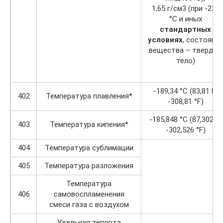
1,65 г/см3 (при -233
°C и иных
стандартных
условиях
, состояни
вещества – твердое
тело)
-189,34 °C (83,81 K,
402
Температура плавления*
-308,81 °F)
-185,848 °C (87,302 K,
403
Температура кипения*
-302,526 °F)
404
Температура сублимации
405
Температура разложения
Температура
406
самовоспламенения
смеси газа с воздухом
Удельная теплота