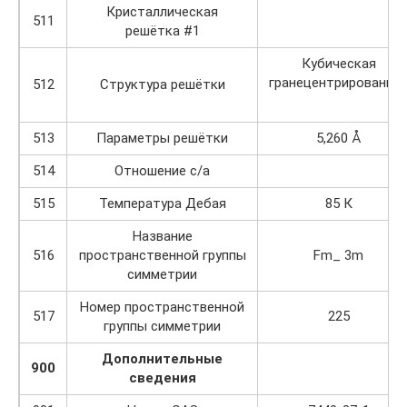
Кристаллическая
511
решётка #1
Кубическая
гранецентрированна
512
Структура решётки
513
Параметры решётки
5,260 Å
514
Отношение c/a
515
Температура Дебая
85 К
Название
516
пространственной группы
Fm_ 3m
симметрии
Номер пространственной
517
225
группы симметрии
Дополнительные
900
сведения