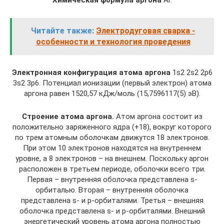
Химическая формула аргона
Ar.
Читайте также:
Электродуговая сварка -
особенности и технология проведения
Электронная конфигурация атома аргона
1s2 2s2 2p6
3s2 3p6. Потенциал ионизации (первый электрон) атома
аргона равен 1520,57 кДж/моль (15,7596117(5) эВ).
Строение атома аргона.
Атом аргона состоит из
положительно заряженного ядра (+18), вокруг которого
по трем атомным оболочкам движутся 18 электронов.
При этом 10 электронов находятся на внутреннем
уровне, а 8 электронов – на внешнем. Поскольку аргон
расположен в третьем периоде, оболочки всего три.
Первая – внутренняя оболочка представлена s-
орбиталью. Вторая – внутренняя оболочка
представлена s- и р-орбиталями. Третья – внешняя
оболочка представлена s- и р-орбиталями. Внешний
энергетический уровень атома аргона полностью