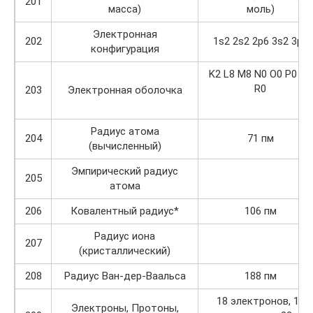
201
масса)
моль)
Электронная
202
1s2 2s2 2p6 3s2 3p6
конфигурация
K2 L8 M8 N0 O0 P0 Q0
R0
203
Электронная оболочка
Радиус атома
204
71 пм
(вычисленный)
Эмпирический радиус
205
атома
206
Ковалентный радиус*
106 пм
Радиус иона
207
(кристаллический)
208
Радиус Ван-дер-Ваальса
188 пм
18 электронов, 18
Электроны, Протоны,