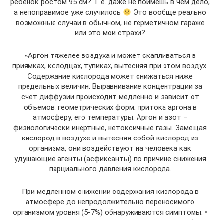
ребенок ростом 95 см? Т. е. даже не поймешь в чем дело,
а непоправимое уже случилось
Это вообще реально
возможные случаи в обычном, не герметичном гараже
или это мои страхи?
«Аргон тяжелее воздуха и может скапливаться в
приямках, колодцах, тупиках, вытесняя при этом воздух.
Содержание кислорода может снижаться ниже
предельных величин. Выравнивание концентрации за
счет диффузии происходит медленно и зависит от
объемов, геометрических форм, притока аргона в
атмосферу, его температуры. Аргон и азот –
физиологически инертные, нетоксичные газы. Замещая
кислород в воздухе и вытесняя собой кислород из
организма, они воздействуют на человека как
удушающие агенты (асфиксанты) по причине снижения
парциального давления кислорода.
При медленном снижении содержания кислорода в
атмосфере до непродолжительно переносимого
организмом уровня (5-7%) обнаруживаются симптомы: •