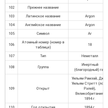
102
Прежнее название
103
Латинское название
Argon
104
Английское название
Argon
105
Символ
Ar
Атомный номер (номер в
106
18
таблице)
107
Тип
Неметалл
Инертный
108
Группа
(благородный) газ
Уильям Рамзай, Джо
Уильям Стретт (лорд
109
Открыт
Рэлей),
Великобритания,
1894 г.
110
Год открытия
1894 г.