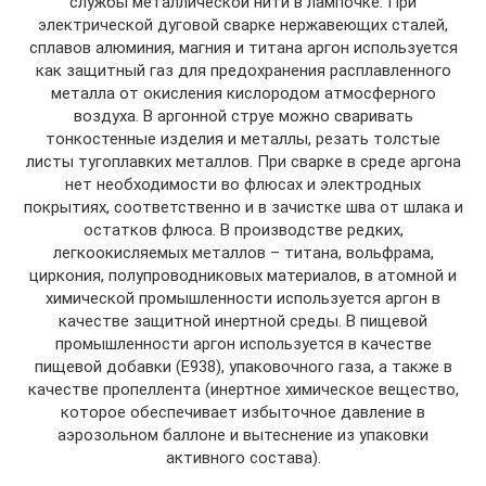
службы металлической нити в лампочке. При
электрической дуговой сварке нержавеющих сталей,
сплавов алюминия, магния и титана аргон используется
как защитный газ для предохранения расплавленного
металла от окисления кислородом атмосферного
воздуха. В аргонной струе можно сваривать
тонкостенные изделия и металлы, резать толстые
листы тугоплавких металлов. При сварке в среде аргона
нет необходимости во флюсах и электродных
покрытиях, соответственно и в зачистке шва от шлака и
остатков флюса. В производстве редких,
легкоокисляемых металлов – титана, вольфрама,
циркония, полупроводниковых материалов, в атомной и
химической промышленности используется аргон в
качестве защитной инертной среды. В пищевой
промышленности аргон используется в качестве
пищевой добавки (Е938), упаковочного газа, а также в
качестве пропеллента (инертное химическое вещество,
которое обеспечивает избыточное давление в
аэрозольном баллоне и вытеснение из упаковки
активного состава).