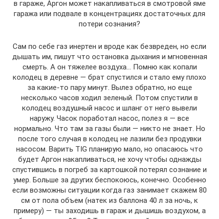
в гараже, Аргон может накапливаться в смотровой яме
гаража или подвале в концентрациях достаточных для
потери сознания?
Сам по себе газ инертен и вроде как безвреден, но если
дышать им, пишут что остановка дыхания и мгновенная
смерть. А он тяжелее воздуха… Помню как копали
колодец в деревне — брат спустился и стало ему плохо
за какие-то пару минут. Вылез обратно, но еще
несколько часов ходил зеленый. Потом спустили в
колодец воздушный насос и шланг от него вывели
наружу. Часок поработал насос, полез я — все
нормально. Что там за газы были — никто не знает. Но
после того случая в колодец не лазили без продувки
насосом. Варить TIG планирую мало, но опасаюсь что
будет Аргон накапливаться, не хочу чтобы однажды
спустившись в погреб за картошкой потерял сознание и
умер. Больше за других беспокоюсь, конечно. Особенно
если возможны ситуации когда газ занимает скажем 80
см от пола объем (натек из баллона 40 л за ночь, к
примеру) — ты заходишь в гараж и дышишь воздухом, а