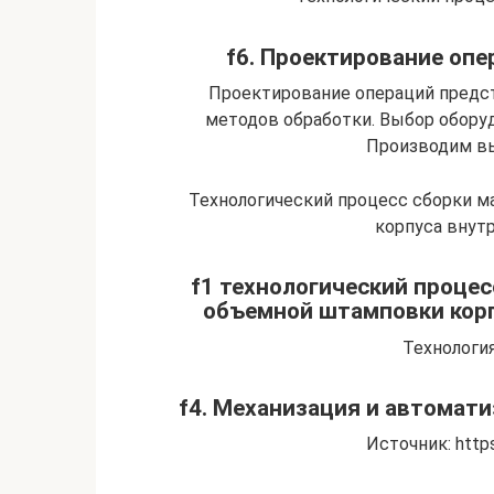
f6. Проектирование опе
Проектирование операций предс
методов обработки. Выбор оборуд
Производим вы
Технологический процесс сборки 
корпуса внут
f1 технологический проце
объемной штамповки корп
Технологи
f4. Механизация и автомат
Источник: https