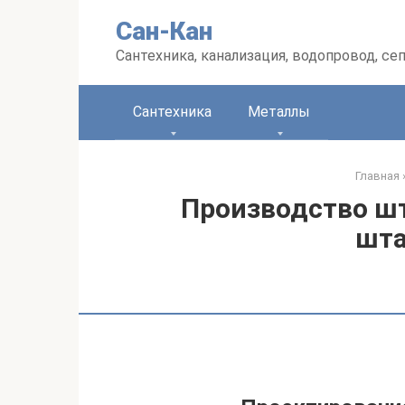
Перейти
Сан-Кан
к
контенту
Сантехника, канализация, водопровод, се
Сантехника
Металлы
Главная
Производство ш
шт