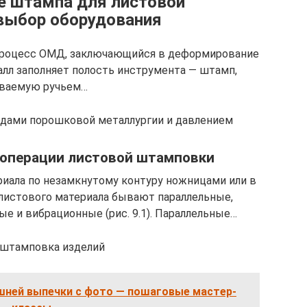
е штампа для листовой
выбор оборудования
роцесс ОМД, заключающийся в деформирование
талл заполняет полость инструмента — штамп,
ваемую ручьем…
одами порошковой металлургии и давлением
 операции листовой штамповки
риала по незамкнутому контуру ножницами или в
листового материала бывают параллельные,
е и вибрационные (рис. 9.1). Параллельные…
 штамповка изделий
ней выпечки с фото — пошаговые мастер-