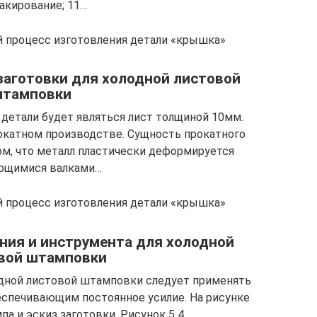
акирование; 11…
й процесс изготовления детали «крышка»
 заготовки для холодной листовой
тамповки
 детали будет являться лист толщиной 10мм.
окатном производстве. Сущность прокатного
ом, что металл пластически деформируется
ющимися валками…
й процесс изготовления детали «крышка»
ния и инструмента для холодной
вой штамповки
одной листовой штамповки следует применять
спечивающим постоянное усилие. На рисунке
а и эскиз заготовки. Рисунок 5 4…