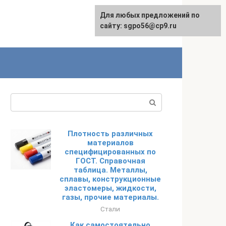
Для любых предложений по
English
сайту: sgpo56@cp9.ru
Поиск:
Плотность различных
материалов
специфицированных по
ГОСТ. Справочная
таблица. Металлы,
сплавы, конструкционные
эластомеры, жидкости,
газы, прочие материалы.
Стали
Как самостоятельно