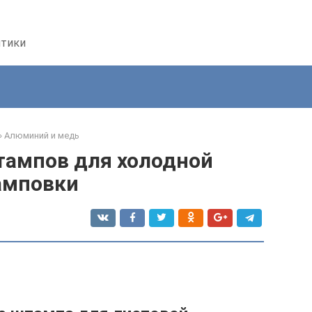
птики
»
Алюминий и медь
тампов для холодной
амповки