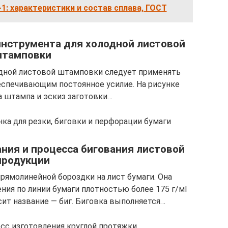
1: характеристики и состав сплава, ГОСТ
инструмента для холодной листовой
тамповки
одной листовой штамповки следует применять
спечивающим постоянное усилие. На рисунке
 штампа и эскиз заготовки…
ка для резки, биговки и перфорации бумаги
ания и процесса бигования листовой
продукции
рямолинейной бороздки на лист бумаги. Она
ия по линии бумаги плотностью более 175 г/мІ
сит название — биг. Биговка выполняется…
сс изготовления круглой протяжки