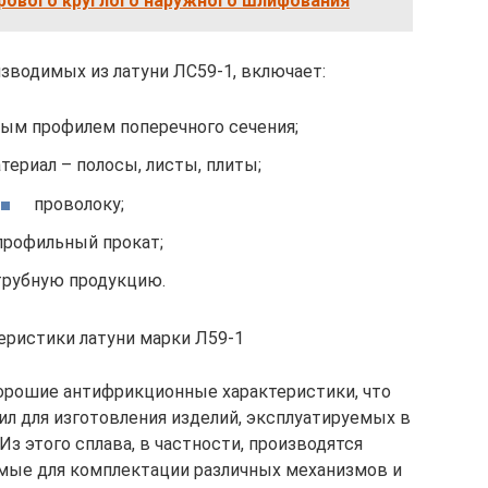
рового круглого наружного шлифования
зводимых из латуни ЛС59-1, включает:
ным профилем поперечного сечения;
териал – полосы, листы, плиты;
проволоку;
профильный прокат;
трубную продукцию.
еристики латуни марки Л59-1
хорошие антифрикционные характеристики, что
ил для изготовления изделий, эксплуатируемых в
з этого сплава, в частности, производятся
мые для комплектации различных механизмов и