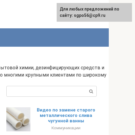
Для любых предложений по
English
сайту: sgpo56@cp9.ru
 бытовой химии, дезинфицирующих средств и
со многими крупными клиентами по широкому
Поиск:
Видео по замене старого
металлического слива
чугунной ванны
Коммуникации