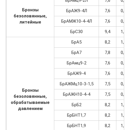
БрАмц9-2Л
7,6
0,97
Бронзы
БрАЖ9-4Л
7,6
0,97
безоловянные,
БрАМЖ10-4-4Л
7,6
0,97
литейные
БрС30
9,4
1,19
БрА5
8,2
1,04
БрА7
7,8
0,99
БрАмц9-2
7,6
0,97
БрАЖ9-4
7,6
0,97
БрАЖМц10-3-1,5
7,5
0,95
Бронзы
БрАЖН10-4-4
7,5
0,95
безоловянные,
обрабатываемые
БрБ2
8,2
1,04
давлением
БрБНТ1,7
8,2
1,04
БрБНТ1,9
8,2
1,04