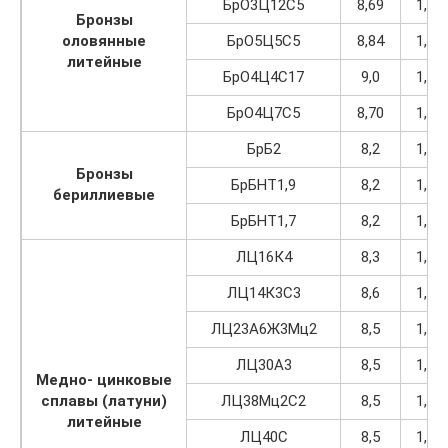
БрО3Ц12С5
8,69
1,10
Бронзы
оловянные
БрО5Ц5С5
8,84
1,12
литейные
БрО4Ц4С17
9,0
1,14
БрО4Ц7С5
8,70
1,10
БрБ2
8,2
1,04
Бронзы
БрБНТ1,9
8,2
1,04
бериллиевые
БрБНТ1,7
8,2
1,04
ЛЦ16К4
8,3
1,05
ЛЦ14К3С3
8,6
1,09
ЛЦ23А6Ж3Мц2
8,5
1,08
ЛЦ30А3
8,5
1,08
Медно- цинковые
сплавы (латуни)
ЛЦ38Мц2С2
8,5
1,08
литейные
ЛЦ40С
8,5
1,08