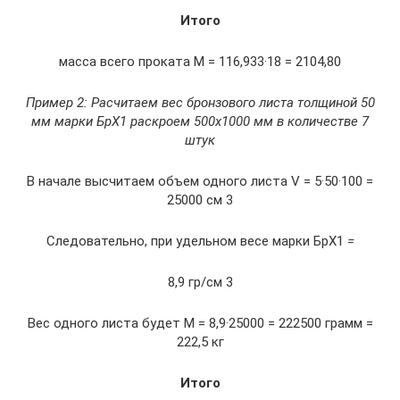
Итого
масса всего проката М = 116,933·18 = 2104,80
Пример 2: Расчитаем вес бронзового листа толщиной 50
мм марки БрХ1 раскроем 500х1000 мм в количестве 7
штук
В начале высчитаем объем одного листа V = 5·50·100 =
25000 см 3
Следовательно, при удельном весе марки БрХ1
=
8,9 гр/см 3
Вес одного листа будет М = 8,9·25000 = 222500 грамм =
222,5 кг
Итого