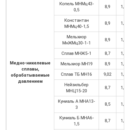
Копель МНМц43-
8,9
1,13
0,5
Константан
8,9
1,13
МНМц40-1,5
Мельхиор
8,9
1,13
МнЖМц30-1-1
Сплав МНЖ5-1
8,7
1,11
Медно-никелевые
Мельхиор МН19
8,9
1,13
сплавы,
Сплав ТБ МН16
9,02
1,15
обрабатываемые
давлением
Нейзильбер
8,7
1,11
МНЦ15-20
Куниаль А МНА13-
8,5
1,08
3
Куниаль Б МНА6-
8,7
1,11
1,5