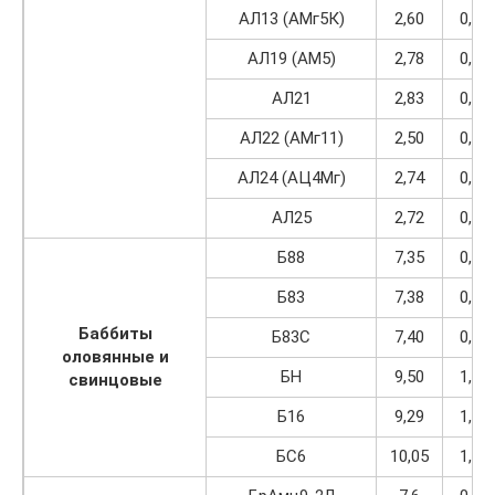
АЛ13 (АМг5К)
2,60
0,33
АЛ19 (АМ5)
2,78
0,35
АЛ21
2,83
0,36
АЛ22 (АМг11)
2,50
0,32
АЛ24 (АЦ4Мг)
2,74
0,35
АЛ25
2,72
0,35
Б88
7,35
0,93
Б83
7,38
0,94
Баббиты
Б83С
7,40
0,94
оловянные и
БН
9,50
1,21
свинцовые
Б16
9,29
1,18
БС6
10,05
1,29