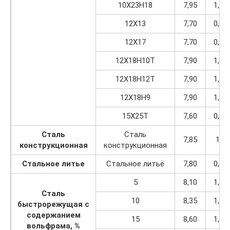
10Х23Н18
7,95
1,01
12Х13
7,70
0,98
12Х17
7,70
0,98
12Х18Н10Т
7,90
1,01
12Х18Н12Т
7,90
1,00
12Х18Н9
7,90
1,00
15Х25Т
7,60
0,97
Сталь
Сталь
7,85
1,0
конструкционная
конструкционная
Стальное литье
Стальное литьё
7,80
0,99
5
8,10
1,03
Сталь
10
8,35
1,06
быстрорежущая с
содержанием
15
8,60
1,09
вольфрама, %