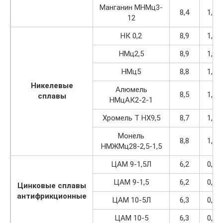
Манганин МНМц3-
8,4
1,07
12
НК 0,2
8,9
1,13
НМц2,5
8,9
1,13
НМц5
8,8
1,12
Никелевые
Алюмель
8,5
1,08
сплавы
НМцАК2-2-1
Хромель Т НХ9,5
8,7
1,11
Монель
8,8
1,12
НМЖМц28-2,5-1,5
ЦАМ 9-1,5Л
6,2
0,79
ЦАМ 9-1,5
6,2
0,79
Цинковые сплавы
антифрикционные
ЦАМ 10-5Л
6,3
0,80
ЦАМ 10-5
6,3
0,80