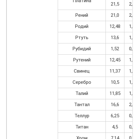
Платина
21,5
2,73
Рений
21,0
2,67
Родий
12,48
1,58
Ртуть
13,6
1,73
Рубидий
1,52
0,19
Рутений
12,45
1,58
Свинец
11,37
1,44
Серебро
10,5
1,33
Талий
11,85
1,50
Тантал
16,6
2,11
Теллур
6,25
0,79
Титан
4,5
0,57
Хром
7,14
0,91