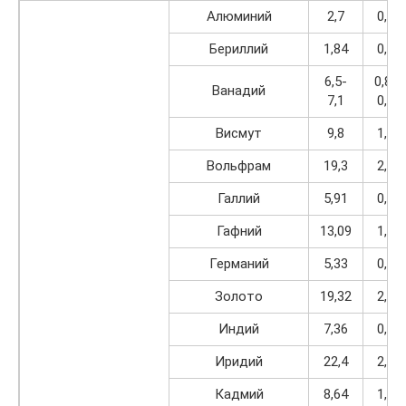
Алюминий
2,7
0,34
Бериллий
1,84
0,23
6,5-
0,83-
Ванадий
7,1
0,90
Висмут
9,8
1,24
Вольфрам
19,3
2,45
Галлий
5,91
0,75
Гафний
13,09
1,66
Германий
5,33
0,68
Золото
19,32
2,45
Индий
7,36
0,93
Иридий
22,4
2,84
Кадмий
8,64
1,10