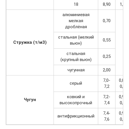
18
8,90
1,13
алюминиевая
мелкая
0,70
дроблёная
стальная (мелкий
0,55
Стружка (т/м3)
вьюн)
стальная
0,25
(крупный вьюн)
чугунная
2,00
7,0-
0,89-
серый
7,2
0,91
ковкий и
7,2-
0,91-
Чугун
высокопрочный
7,4
0,94
7,4-
0,94-
антифрикционный
7,6
0,97