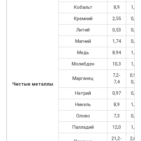
Кобальт
8,9
1,13
Кремний
2,55
0,32
Литий
0,53
0,07
Магний
1,74
0,22
Медь
8,94
1,14
Молибден
10,3
1,31
7,2-
0,91-
Марганец
7,4
0,94
Чистые металлы
Натрий
0,97
0,12
Никель
8,9
1,13
Олово
7,3
0,93
Палладий
12,0
1,52
21,2-
2,69-