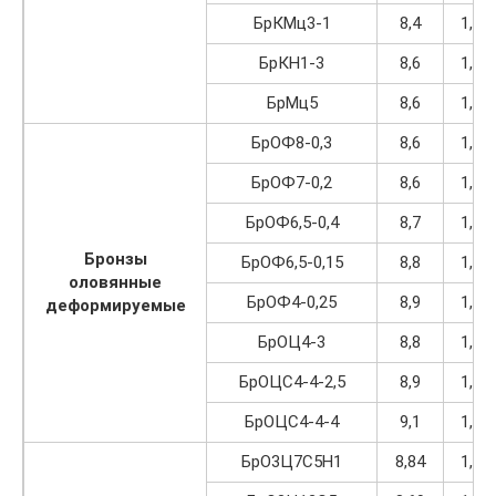
БрКМц3-1
8,4
1,07
БрКН1-3
8,6
1,09
БрМц5
8,6
1,09
БрОФ8-0,3
8,6
1,09
БрОФ7-0,2
8,6
1,09
БрОФ6,5-0,4
8,7
1,11
Бронзы
БрОФ6,5-0,15
8,8
1,12
оловянные
БрОФ4-0,25
8,9
1,13
деформируемые
БрОЦ4-3
8,8
1,12
БрОЦС4-4-2,5
8,9
1,13
БрОЦС4-4-4
9,1
1,16
БрО3Ц7С5Н1
8,84
1,12