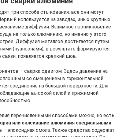
ой сварки алюминия
дят три способа стыкования, все они могут
Первый используется на заводах, иных крупных
 механизме диффузии. Взаимное проникновение
исуще не только алюминию, но именно у этого
стрее. Диффузия металлов достигается путем
нями (пуансонами), в результате формируются
связи, появляется крепкий шов.
нентов – сварка сдвигом. Здесь давление на
а сплошным со смещением в горизонтальной
ется соединение на большой поверхности. Для
, обладающие высокой силой и прижимной
пособностью.
елия перечисленными способами можно, но есть
варка или склеивание алюминия специальными
е – эпоксидная смола. Также средства содержат