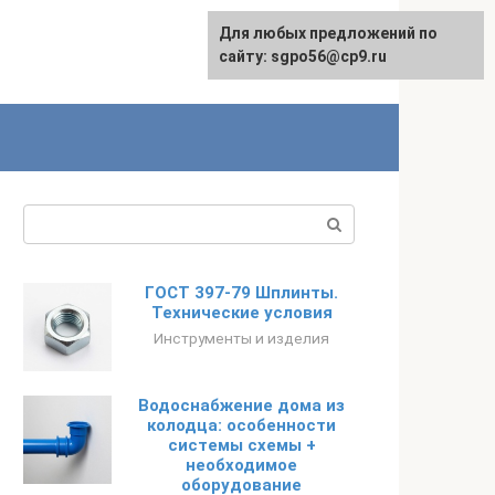
Для любых предложений по
English
сайту: sgpo56@cp9.ru
Поиск:
ГОСТ 397-79 Шплинты.
Технические условия
Инструменты и изделия
Водоснабжение дома из
колодца: особенности
системы схемы +
необходимое
оборудование