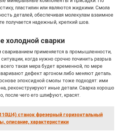
ные минеральные компоненты и присадки. По
тику, пластилин или являются жидкими. Смола
ность деталей, обеспечивая молекулам взаимное
те получается надежный, крепкий шов.
е холодной сварки
м свариванием применяется в промышленности,
 ситуации, когда нужно срочно починить разрыв
 всего такая мера будет временной, по мере
аваривают дефект аргоном либо меняют деталь.
 основе эпоксидной смолы тоже подходят: ими
на, реконструируют иные детали. Сварка хорошо
о, после чего его шлифуют, красят.
110Ш4) станок фрезерный горизонтальный
, описание, характеристики