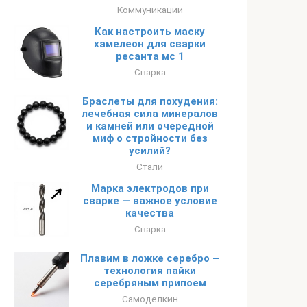
Коммуникации
Как настроить маску
хамелеон для сварки
ресанта мс 1
Сварка
Браслеты для похудения:
лечебная сила минералов
и камней или очередной
миф о стройности без
усилий?
Стали
Марка электродов при
сварке — важное условие
качества
Сварка
Плавим в ложке серебро –
технология пайки
серебряным припоем
Самоделкин