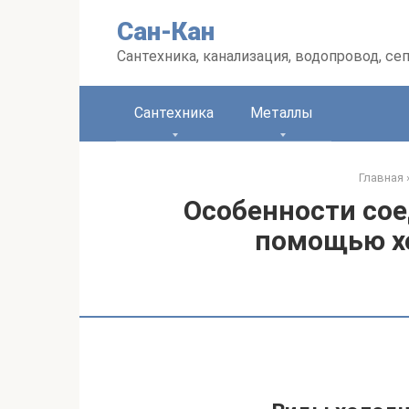
Перейти
Сан-Кан
к
контенту
Сантехника, канализация, водопровод, се
Сантехника
Металлы
Главная
Особенности со
помощью х