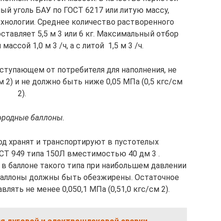
й уголь БАУ по ГОСТ 6217 или литую массу,
хнологии. Среднее количество растворенного
ставляет 5,5 м 3 или 6 кг. Максимальный отбор
ассой 1,0 м 3 /ч, а с литой  1,5 м 3 /ч.
оступающем от потребителя для наполнения, не
 2) и не должно быть ниже 0,05 МПа (0,5 кгс/см
2).
ородные баллоны.
д хранят и транспортируют в пустотелых
СТ 949 типа 150Л вместимостью 40 дм 3 .
в баллоне такого типа при наибольшем давлении
е баллоны должны быть обезжирены. Остаточное
ять не менее 0,050,1 МПа (0,51,0 кгс/см 2).