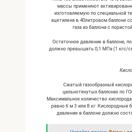
массы применяют активированны
изготовляемую по специальной те
ацетилена в 40литровом баллоне со
газа из баллона с пористой м
Остаточное давление в баллоне, п
должно превышать 0,1 МПа (1 кгс/см
Кисл
Сжатый газообразный кислоро
цельнотянутых баллонах по ГО
Максимальное количество кислорода 
равно 6 м 3 или 8 кг. Кислородны
давление в баллоне должно составл