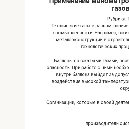
Применение манометров
газо
Рубрика: 
Технические газы в разном физич
промышленности. Например, сжиж
металлоконструкций в строитель
технологических проц
Баллоны со сжатыми газами, осо
опасность. При работе с ними необ
внутри баллона выйдет за допус
воздействия высокой температуры
окр
Организации, которые в своей деят
производители сис