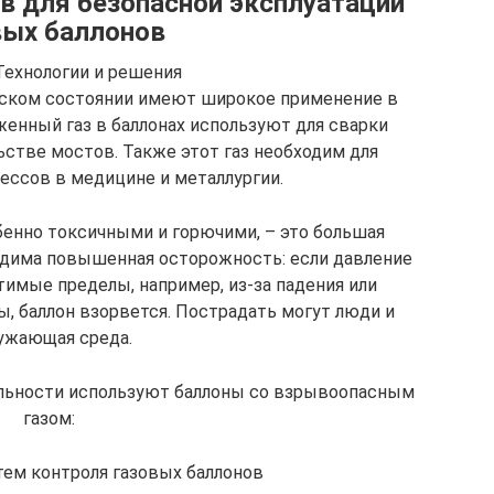
 для безопасной эксплуатации
вых баллонов
Технологии и решения
еском состоянии имеют широкое применение в
енный газ в баллонах используют для сварки
стве мостов. Также этот газ необходим для
ессов в медицине и металлургии.
бенно токсичными и горючими, – это большая
ходима повышенная осторожность: если давление
тимые пределы, например, из-за падения или
, баллон взорвется. Пострадать могут люди и
ужающая среда.
ельности используют баллоны со взрывоопасным
газом:
тем контроля газовых баллонов