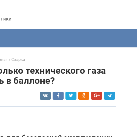
птики
вная
»
Сварка
олько технического газа
ь в баллоне?