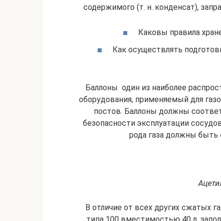
содержимого (т. н. конденсат), зап
Каковы правила хране
Как осуществлять подготовк
Баллоны  один из наиболее распро
оборудования, применяемый для газ
постов. Баллоны должны соотве
безопасности эксплуатации сосудов
рода газа должны быть
Ацети
В отличие от всех других сжатых г
типа 100 вместимостью 40 л, запо