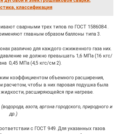
 дуговой и электрошлаковой сварки.
стика, классификация
ливают сварными трех типов по ГОСТ 1586084 .
рименяют главным образом баллоны типа 3.
онах различно для каждого сжиженного газа них.
 давление не должно превышать 1,6 МПа (16 кгс/
ана  0,45 МПа (4,5 кгс/см 2).
ким коэффициентом объемного расширения,
м расчетом, чтобы в них паровая подушка была
 жидкости, расширяющейся при нагреве.
водорода, азота, аргона городского, природного и
др.)
ответствии с ГОСТ 949. Для указанных газов