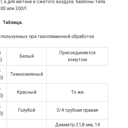
, а для метана и сжатого воздуха  баллоны типа
200 или 200Л.
Таблица.
используемых при газопламенной обработке
5
Присоединяется
Белый
)
хомутом
5
Темнозеленый
0)
5
Красный
То же
0)
5
Голубой
3/4 трубная правая
0)
Диаметр 21,8 мм, 14