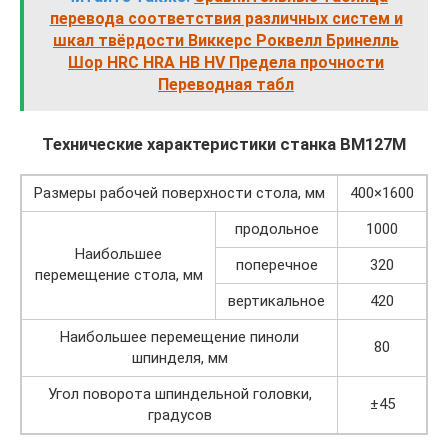
перевода соответствия различных систем и
шкал твёрдости Виккерс Роквелл Бринелль
Шор HRC HRA HB HV Предела прочности
Переводная табл
Технические характеристики станка ВМ127М
Размеры рабочей поверхности стола, мм
400×1600
продольное
1000
Наибольшее
поперечное
320
перемещение стола, мм
вертикальное
420
Наибольшее перемещение пиноли
80
шпинделя, мм
Угол поворота шпиндельной головки,
±45
градусов