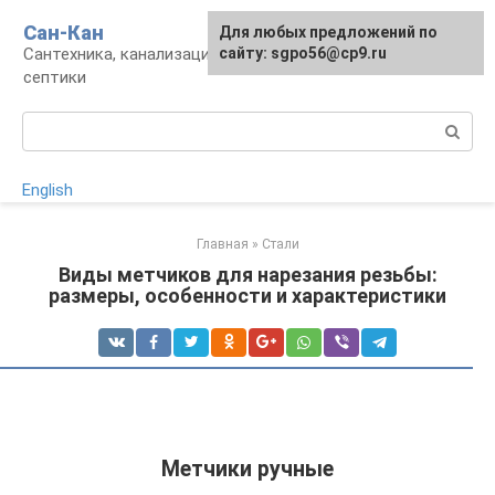
Перейти
Сан-Кан
Для любых предложений по
к
Сантехника, канализация, водопровод,
сайту: sgpo56@cp9.ru
контенту
септики
Поиск:
English
Главная
»
Стали
Виды метчиков для нарезания резьбы:
размеры, особенности и характеристики
Метчики ручные