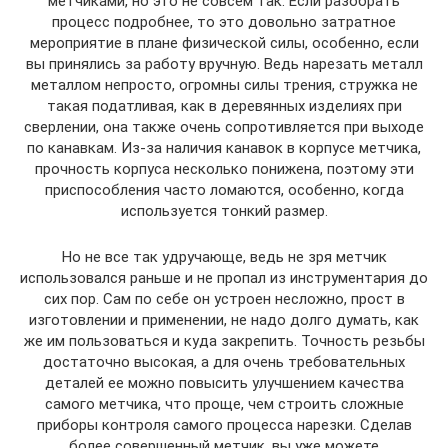
метчиками, но это не совсем так. Если разобрать
процесс подробнее, то это довольно затратное
мероприятие в плане физической силы, особенно, если
вы принялись за работу вручную. Ведь нарезать металл
металлом непросто, огромны силы трения, стружка не
такая податливая, как в деревянных изделиях при
сверлении, она также очень сопротивляется при выходе
по канавкам. Из-за наличия канавок в корпусе метчика,
прочность корпуса несколько понижена, поэтому эти
приспособления часто ломаются, особенно, когда
используется тонкий размер.
Но не все так удручающе, ведь не зря метчик
использовался раньше и не пропал из инструментария до
сих пор. Сам по себе он устроен несложно, прост в
изготовлении и применении, не надо долго думать, как
же им пользоваться и куда закрепить. Точность резьбы
достаточно высокая, а для очень требовательных
деталей ее можно повысить улучшением качества
самого метчика, что проще, чем строить сложные
приборы контроля самого процесса нарезки. Сделав
более совершенный метчик, вы уже можете