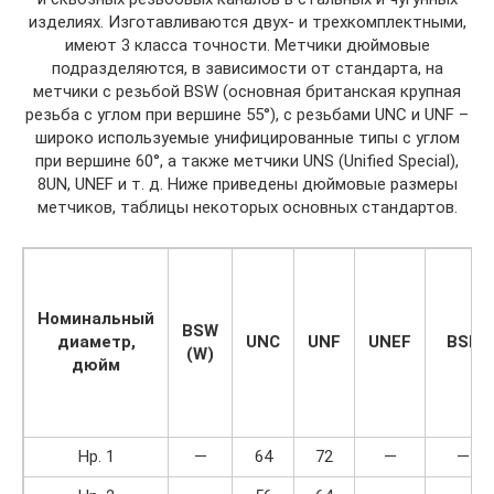
изделиях. Изготавливаются двух- и трехкомплектными,
имеют 3 класса точности. Метчики дюймовые
подразделяются, в зависимости от стандарта, на
метчики с резьбой BSW (основная британская крупная
резьба с углом при вершине 55°), с резьбами UNC и UNF –
широко используемые унифицированные типы с углом
при вершине 60°, а также метчики UNS (Unified Special),
8UN, UNEF и т. д. Ниже приведены дюймовые размеры
метчиков, таблицы некоторых основных стандартов.
Номинальный
BSW
диаметр,
UNC
UNF
UNEF
BSF
(W)
дюйм
Нр. 1
—
64
72
—
—