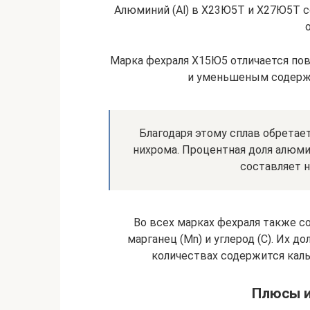
Алюминий (Al) в Х23Ю5Т и Х27Ю5Т с
Марка фехраля Х15Ю5 отличается по
и уменьшеным содержан
Благодаря этому сплав обретает
нихрома. Процентная доля алюмин
составляет н
Во всех марках фехраля также соде
марганец (Mn) и углерод (C). Их д
количествах содержится кальци
Плюсы и