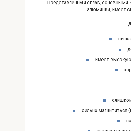
Представленный сплав, основными к
алюминий, имеет с
Д
низка
д
имеет высокую 
хо
слишком
сильно магнититься 
п
навивка возмо