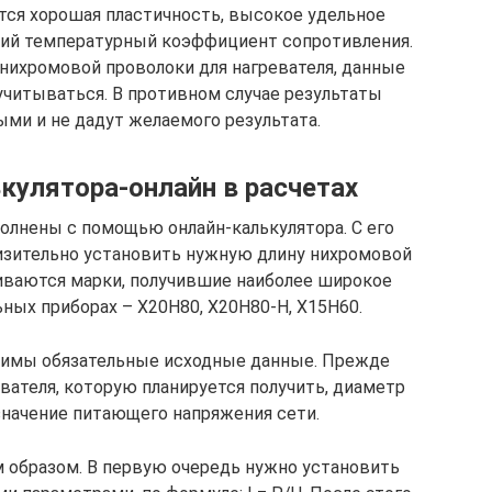
ется хорошая пластичность, высокое удельное
кий температурный коэффициент сопротивления.
 нихромовой проволоки для нагревателя, данные
читываться. В противном случае результаты
ми и не дадут желаемого результата.
кулятора-онлайн в расчетах
лнены с помощью онлайн-калькулятора. С его
зительно установить нужную длину нихромовой
риваются марки, получившие наиболее широкое
ных приборах – Х20Н80, Х20Н80-Н, Х15Н60.
димы обязательные исходные данные. Прежде
вателя, которую планируется получить, диаметр
значение питающего напряжения сети.
 образом. В первую очередь нужно установить