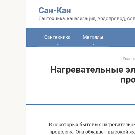
Перейти
Сан-Кан
к
контенту
Сантехника, канализация, водопровод, се
Сантехника
Металлы
Главн
Нагревательные э
пр
В некоторых бытовых нагревательны
проволока. Она обладает высокой жа