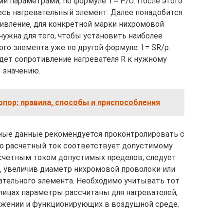
и параметрами, по формуле: I = P/U. После этого
есь нагревательный элемент. Далее понадобится
ивление, для конкретной марки нихромовой
нужна для того, чтобы установить наиболее
о элемента уже по другой формуле: l = SR/ρ.
ет сопротивление нагревателя R к нужному
значению.
опор: правила, способы и приспособления
нные данные рекомендуется проконтролировать с
то расчетный ток соответствует допустимому
асчетным током допустимых пределов, следует
 увеличив диаметр нихромовой проволоки или
тельного элемента. Необходимо учитывать тот
лицах параметры рассчитаны для нагревателей,
ожении и функционирующих в воздушной среде.