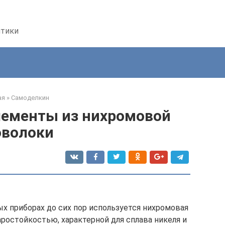
птики
ая
»
Самоделкин
лементы из нихромовой
оволоки
х приборах до сих пор используется нихромовая
ростойкостью, характерной для сплава никеля и