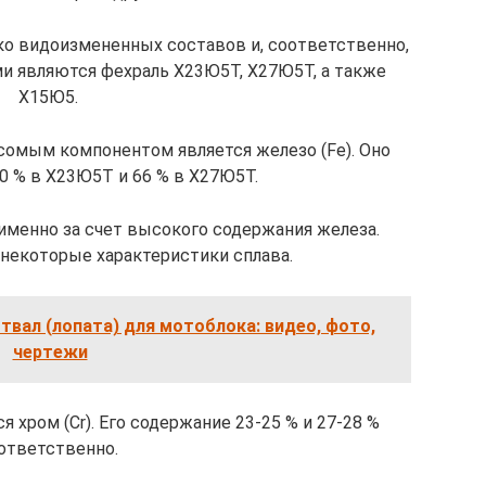
о видоизмененных составов и, соответственно,
и являются фехраль Х23Ю5Т, Х27Ю5Т, а также
Х15Ю5.
сомым компонентом является железо (Fe). Оно
0 % в Х23Ю5Т и 66 % в Х27Ю5Т.
 именно за счет высокого содержания железа.
 некоторые характеристики сплава.
вал (лопата) для мотоблока: видео, фото,
чертежи
хром (Cr). Его содержание 23-25 % и 27-28 %
ответственно.