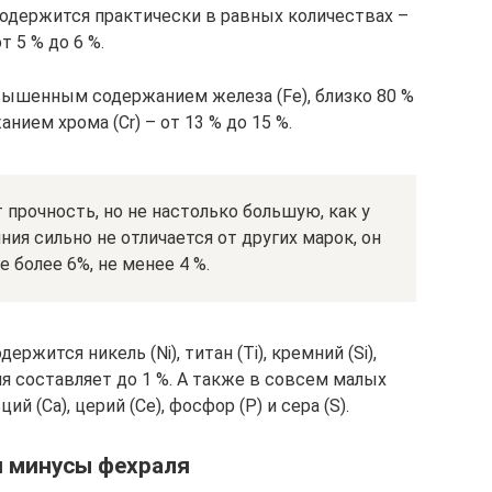
одержится практически в равных количествах –
от 5 % до 6 %.
вышенным содержанием железа (Fe), близко 80 %
ием хрома (Cr) – от 13 % до 15 %.
 прочность, но не настолько большую, как у
ия сильно не отличается от других марок, он
е более 6%, не менее 4 %.
ржится никель (Ni), титан (Ti), кремний (Si),
оля составляет до 1 %. А также в совсем малых
й (Ca), церий (Ce), фосфор (P) и сера (S).
 минусы фехраля