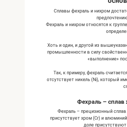
основ
Сплавы фехраль и нихром достат
предпочтению
Фехраль и нихром относятся к групп
определе
Хоть и один, и другой из вышеуказ
промышленности в силу свойственн
«выполнение» пос
Так, к примеру, фехраль считаетс
отсутствует никель (Ni), который 
с
Фехраль – сплав 
Фехраль – прецизионный сплав н
присутствует хром (Cr) и алюминий 
доле присутствуют