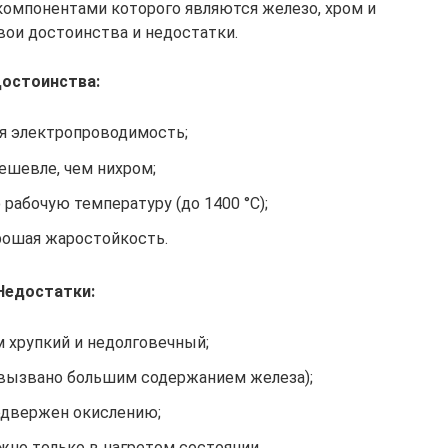
омпонентами которого являются железо, хром и
вои достоинства и недостатки.
остоинства:
я электропроводимость;
ешевле, чем нихром;
рабочую температуру (до 1400 °С);
рошая жаростойкость.
Недостатки:
 хрупкий и недолговечный;
(вызвано большим содержанием железа);
одвержен окислению;
жно только в нагретом состоянии.