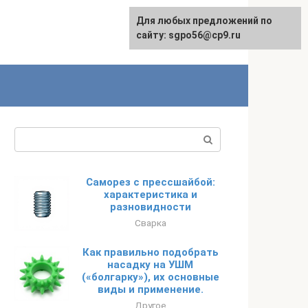
Для любых предложений по
English
сайту: sgpo56@cp9.ru
Поиск:
Саморез с прессшайбой:
характеристика и
разновидности
Сварка
Как правильно подобрать
насадку на УШМ
(«болгарку»), их основные
виды и применение.
Другое