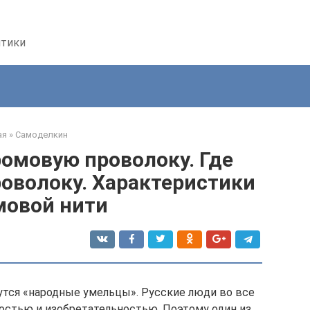
птики
ая
»
Самоделкин
омовую проволоку. Где
оволоку. Характеристики
мовой нити
утся «народные умельцы». Русские люди во все
остью и изобретательностью. Поэтому один из