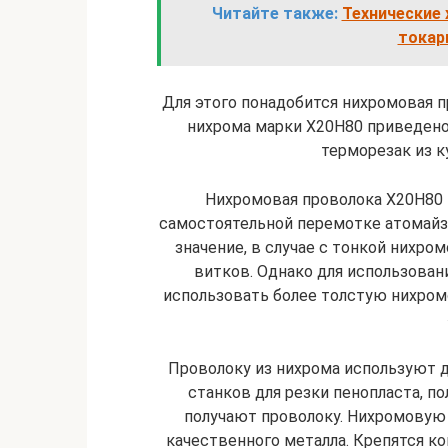
Читайте также:
Технические 
токар
Для этого понадобится нихромовая п
нихрома марки Х20Н80 приведено 
терморезак из к
Нихромовая проволока X20H80 
самостоятельной перемотке атомайзе
значение, в случае с тонкой нихр
витков. Однако для использова
использовать более толстую нихром
Проволоку из нихрома используют дл
станков для резки пенопласта, по
получают проволоку. Нихромовую
качественного металла. Крепятся к