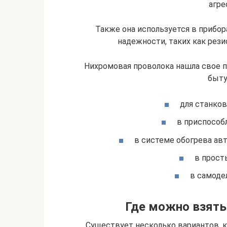
агре
Также она используется в прибор
надежности, таких как рези
Нихромовая проволока нашла свое п
быту
для станков
в приспособ
в системе обогрева авт
в прост
в самоде
Где можно взять
Существует несколько вариантов, к