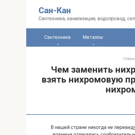
Перейти
Сан-Кан
к
контенту
Сантехника, канализация, водопровод, се
Сантехника
Металлы
Главн
Чем заменить нихр
взять нихромовую пр
нихро
В нашей стране никогда не перевед
времена отличались сообразительн