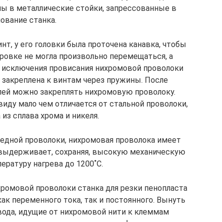
ны в металлические стойки, запрессованные в
ование станка.
нт, у его головки была проточена канавка, чтобы
ровке не могла произвольно перемещаться, а
я исключения провисания нихромовой проволоки
а закреплена к винтам через пружины. После
лей можно закреплять нихромовую проволоку.
иду мало чем отличается от стальной проволоки,
 из сплава хрома и никеля.
медной проволоки, нихромовая проволока имеет
 выдерживает, сохраняя, высокую механическую
ературу нагрева до 1200˚С.
хромовой проволоки станка для резки пенопласта
ак переменного тока, так и постоянного. Вынуть
вода, идущие от нихромовой нити к клеммам