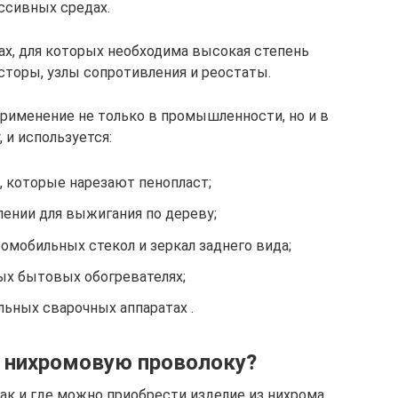
ссивных средах.
ах, для которых необходима высокая степень
сторы, узлы сопротивления и реостаты.
рименение не только в промышленности, но и в
, и используется:
, которые нарезают пенопласт;
лении для выжигания по дереву;
омобильных стекол и зеркал заднего вида;
ых бытовых обогревателях;
льных сварочных аппаратах .
 нихромовую проволоку?
ак и где можно приобрести изделие из нихрома.