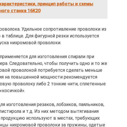
характеристики, принцип работы и схемы
ного станка 16К20
роволока. Удельное сопротивление проволоки из
в таблице. Для фигурной резки используется
уска нихромовой проволоки.
применяется для изготовления спирали при
ра. Следовательно, чтобы получить одно и то же
омовой проволокой потребуется сделать меньше
ния на повышенной мощности рекомендуется
овую проволоку либо 2 тонкие нити, сплетенные
«косичкой».
я изготовления резаков, лобзиков, паяльников,
листирола и т.д. Из них методом вытягивания
 продукцию используют в местах, требующих
онцы нихромовой проволоки за пружины, одетые