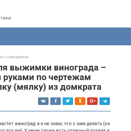
птики
ая
»
Самоделкин
для выжимки винограда –
 руками по чертежам
ку (мялку) из домкрата
растет виноград и я не знаю, что с ним делать (он
го его ем). У меня также есть отличный подвал и