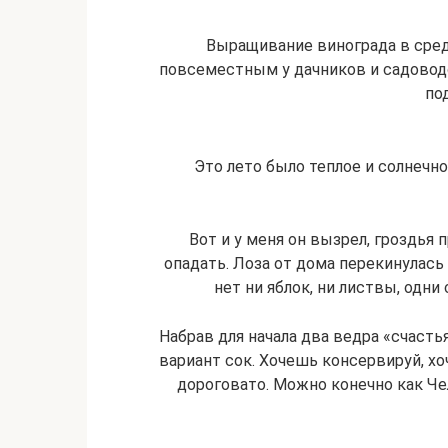
Выращивание винограда в сред
повсеместным у дачников и садовод
по
Это лето было теплое и солнечн
Вот и у меня он вызрел, гроздья 
опадать. Лоза от дома перекинулась
нет ни яблок, ни листвы, одн
Набрав для начала два ведра «счасть
вариант сок. Хочешь консервируй, х
дороговато. Можно конечно как Чел