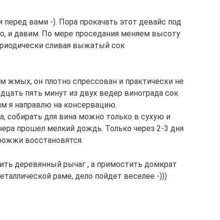
еред вами -). Пора прокачать этот девайс под
ро, и давим. По мере проседания меняем высоту
ериодически сливая выжатый сок
м жмых, он плотно спрессован и практически не
идцать пять минут из двух ведер винограда сок
им я направлю на консервацию.
а, собирать для вина можно только в сухую и
чера прошел мелкий дождь. Только через 2-3 дня
рожжи восстановятся.
сить деревянный рычаг , а примостить домкрат
таллической раме, дело пойдет веселее -)))