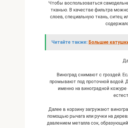
Чтобы воспользоваться самодельн
тканью. В качестве фильтра можн
слоев, специальную ткань, ситец и
содержало
Читайте также:
Большие катушки
Да
Виноград снимают с гроздей. Есл
промывают под проточной водой. Дл
именно на виноградной кожур
естес
Далее в корзину загружают виногр
помощью рычага или ручки на дерев
давлением металла сок, образующийс