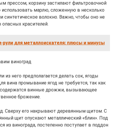
ым прессом, корзину застилают фильтровочной
о использовать марлю, сложенную в несколько
ли синтетическое волокно. Важно, чтобы оно не
 опасных красителей.
-рули для металлоискателя: плюсы и минусы
вим виноград
и из него предполагается делать сок, ягоды
я вина промывание ягод не требуется, так как
е содержатся винные дрожжи, вызывающее
твенное брожение.
ад. Сверху его накрывают деревянным щитом. С
янный щит опускают металлический «блин». Под
я из винограда, постепенно поступает в поддон