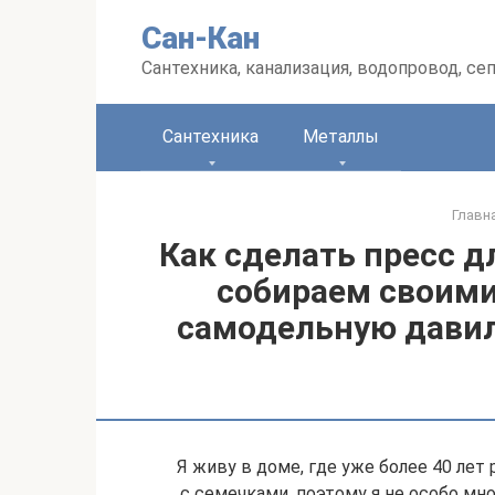
Перейти
Сан-Кан
к
контенту
Сантехника, канализация, водопровод, се
Сантехника
Металлы
Главн
Как сделать пресс 
собираем своими
самодельную давил
Я живу в доме, где уже более 40 лет 
с семечками, поэтому я не особо мно