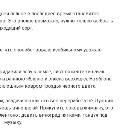
ней полосе в последнее время становится
ов. Это вполне возможно, нужно только выбрать
дходящий сорт.
ое, что способствовало изобильному урожаю.
придавили лозу к земле, лист пожелтел и начал
 на раннюю яблоню и оплела верхушку. На яблоне
и сплошным ковром гроздья черного цвета.
я», озадачился как это все переработать? Лучший
очешь вино делай. Прикупить соковыжималку, это
ентано , давить виноград пятками, танцуя под
музыку.