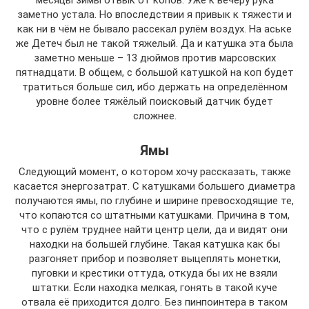
месяцы зимы отвык от копов. Уже к вечеру рука
заметно устала. Но впоследствии я привык к тяжести и
как ни в чём не бывало рассекал рулём воздух. На аське
же Детеч был не такой тяжелый. Да и катушка эта была
заметно меньше – 13 дюймов против марсовских
пятнадцати. В общем, с большой катушкой на коп будет
тратиться больше сил, ибо держать на определённом
уровне более тяжёлый поисковый датчик будет
сложнее.
Ямы
Следующий момент, о котором хочу рассказать, также
касается энергозатрат. С катушками большего диаметра
получаются ямы, по глубине и ширине превосходящие те,
что копаются со штатными катушками. Причина в том,
что с рулём труднее найти центр цели, да и видят они
находки на большей глубине. Такая катушка как бы
разгоняет прибор и позволяет выцеплять монетки,
пуговки и крестики оттуда, откуда бы их не взяли
штатки. Если находка мелкая, гонять в такой куче
отвала её приходится долго. Без пинпоинтера в таком