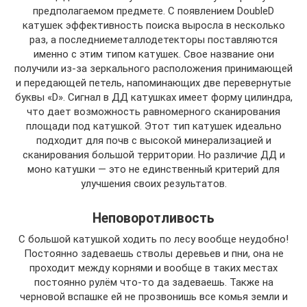
предполагаемом предмете. С появлением DoubleD
катушек эффективность поиска выросла в несколько
раз, а последниеметаллодетекторы поставляются
именно с этим типом катушек. Свое название они
получили из-за зеркального расположения принимающей
и передающей петель, напоминающих две перевернутые
буквы «D». Сигнал в ДД катушках имеет форму цилиндра,
что дает возможность равномерного сканирования
площади под катушкой. Этот тип катушек идеально
подходит для почв с высокой минерализацией и
сканирования большой территории. Но различие ДД и
моно катушки — это не единственный критерий для
улучшения своих результатов.
Неповоротливость
С большой катушкой ходить по лесу вообще неудобно!
Постоянно задеваешь стволы деревьев и пни, она не
проходит между корнями и вообще в таких местах
постоянно рулём что-то да задеваешь. Также на
черновой вспашке ей не прозвонишь все комья земли и