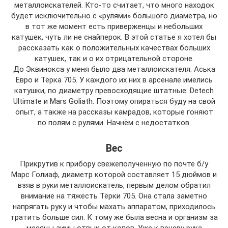
металлоискателей. Кто-то считает, что много находок
будет исключительно с «рулями» большого диаметра, но
в тот же момент есть приверженцы и небольших
катушек, чуть ли не снайперок. В этой статье я хотел бы
рассказать как о положительных качествах больших
катушек, так и о их отрицательной стороне.
До Эквинокса у меня было два металлоискателя: Аська
Евро и Тёрка 705. У каждого их них в арсенале имелись
катушки, по диаметру превосходящие штатные: Detech
Ultimate и Mars Goliath. Поэтому опираться буду на свой
опыт, а также на рассказы камрадов, которые гоняют
по полям с рулями. Начнём с недостатков.
Вес
Прикрутив к прибору свежеполученную по почте б/у
Марс Голиаф, диаметр которой составляет 15 дюймов и
взяв в руки металлоискатель, первым делом обратил
внимание на тяжесть Тёрки 705. Она стала заметно
напрягать руку и чтобы махать аппаратом, приходилось
тратить больше сил. К тому же была весна и организм за