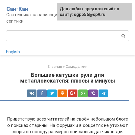
Перейти
Сан-Кан
Для любых предложений по
к
Сантехника, канализация, водопровод,
сайту: sgpo56@cp9.ru
контенту
септики
Поиск:
English
Главная
»
Самоделкин
Большие катушки-рули для
металлоискателя: плюсы и минусы
Приветствую всех читателей на своём небольшом блоге
о поисках старины! На форумах и в соцсетях не утихают
споры по поводу размеров поисковых датчиков для