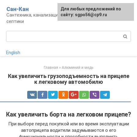
Перейти
Сан-Кан
Для любых предложений по
к
Сантехника, канализация, водопровод,
сайту: sgpo56@cp9.ru
контенту
септики
Поиск:
English
Главная
»
Алюминий и медь
Как увеличить грузоподъемность на прицепе
к легковому автомобилю
Как увеличить борта на легковом прицепе?
При выборе перед покупкой или во время эксплуатации
автоприцепа водители задумываются о его
функциональности и способности выполнить