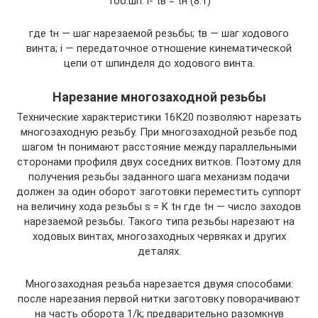
1об.шп. i- tв = tн (8.1)
где tн — шаг нарезаемой резьбы; tв — шаг ходового
винта; i — передаточное отношение кинематической
цепи от шпинделя до ходового винта.
Нарезание многозаходной резьбы
Технические характеристики 16К20 позволяют нарезать
многозаходную резьбу. При многозаходной резьбе под
шагом tн понимают расстояние между параллельными
сторонами профиля двух соседних витков. Поэтому для
получения резьбы заданного шага механизм подачи
должен за один оборот заготовки переместить суппорт
на величину хода резьбы s = K tн где tн — число заходов
нарезаемой резьбы. Такого типа резьбы нарезают на
ходовых винтах, многозаходных червяках и других
деталях.
Многозаходная резьба нарезается двумя способами:
после нарезания первой нитки заготовку поворачивают
на часть оборота 1/k; предварительно разомкнув