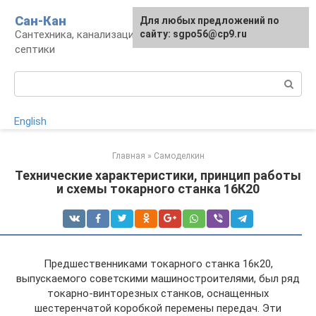
Перейти
Сан-Кан
Для любых предложений по
к
Сантехника, канализация, водопровод,
сайту: sgpo56@cp9.ru
контенту
септики
Поиск:
English
Главная
»
Самоделкин
Технические характеристики, принцип работы
и схемы токарного станка 16К20
Предшественниками токарного станка 16к20,
выпускаемого советскими машиностроителями, был ряд
токарно-винторезных станков, оснащенных
шестеренчатой коробкой перемены передач. Эти