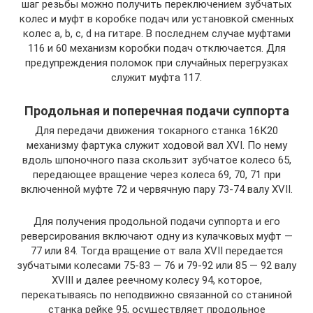
шаг резьбы можно получить переключением зубчатых
колес и муфт в коробке подач или установкой сменных
колес а, b, с, d на гитаре. В последнем случае муфтами
116 и 60 механизм коробки подач отключается. Для
предупреждения поломок при случайных перегрузках
служит муфта 117.
Продольная и поперечная подачи суппорта
Для передачи движения токарного станка 16К20
механизму фартука служит ходовой вал XVI. По нему
вдоль шпоночного паза скользит зубчатое колесо 65,
передающее вращение через колеса 69, 70, 71 при
включенной муфте 72 и червячную пару 73-74 валу XVII.
Для получения продольной подачи суппорта и его
реверсирования включают одну из кулачковых муфт —
77 или 84. Тогда вращение от вала XVII передается
зубчатыми колесами 75-83 — 76 и 79-92 или 85 — 92 валу
XVIII и далее реечному колесу 94, которое,
перекатываясь по неподвижно связанной со станиной
станка рейке 95, осуществляет продольное