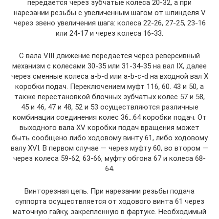
передается через зубчатые колеса 20-32, а при
нарезании резьбы с увеличенным шагом от шпинделя V
через звено увеличения шага: колеса 22-26, 27-25, 23-16
или 24-17 и через колеса 16-33.
С вала VIII движение передается через реверсивный
механизм с колесами 30-35 или 31-34-35 на вал IX, далее
через сменные колеса a-b-d или a-b-c-d на входной вал X
коробки подач. Переключением муфт 116, 60. 43 и 50, а
также перестановкой блочных зубчатых колес 57 и 58,
45 и 46, 47 и 48, 52 и 53 осуществляются различные
комбинации соединения колес 36…64 коробки подач. От
выходного вала XV коробки подач вращения может
быть сообщено либо ходовому винту 61, либо ходовому
валу XVI. В первом случае — через муфту 60, во втором —
через колеса 59-62, 63-66, муфту обгона 67 и колеса 68-
64.
Винторезная цепь. При нарезании резьбы подача
суппорта осуществляется от ходового винта 61 через
маточную гайку, закрепленную в фартуке. Необходимый