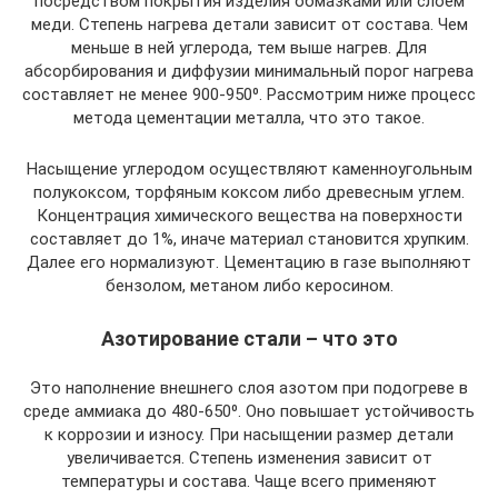
посредством покрытия изделия обмазками или слоем
меди. Степень нагрева детали зависит от состава. Чем
меньше в ней углерода, тем выше нагрев. Для
абсорбирования и диффузии минимальный порог нагрева
составляет не менее 900-950⁰. Рассмотрим ниже процесс
метода цементации металла, что это такое.
Насыщение углеродом осуществляют каменноугольным
полукоксом, торфяным коксом либо древесным углем.
Концентрация химического вещества на поверхности
составляет до 1%, иначе материал становится хрупким.
Далее его нормализуют. Цементацию в газе выполняют
бензолом, метаном либо керосином.
Азотирование стали – что это
Это наполнение внешнего слоя азотом при подогреве в
среде аммиака до 480-650⁰. Оно повышает устойчивость
к коррозии и износу. При насыщении размер детали
увеличивается. Степень изменения зависит от
температуры и состава. Чаще всего применяют