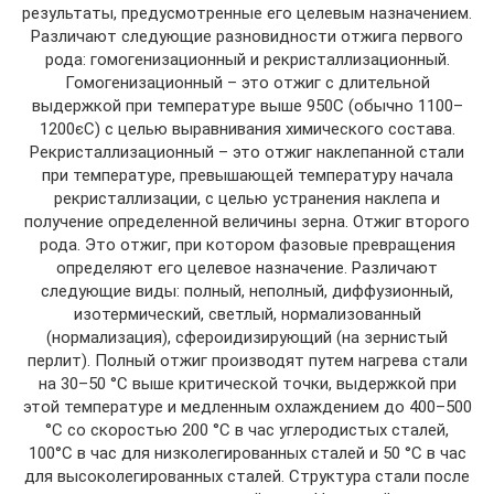
результаты, предусмотренные его целевым назначением.
Различают следующие разновидности отжига первого
рода: гомогенизационный и рекристаллизационный.
Гомогенизационный – это отжиг с длительной
выдержкой при температуре выше 950С (обычно 1100–
1200єС) с целью выравнивания химического состава.
Рекристаллизационный – это отжиг наклепанной стали
при температуре, превышающей температуру начала
рекристаллизации, с целью устранения наклепа и
получение определенной величины зерна. Отжиг второго
рода. Это отжиг, при котором фазовые превращения
определяют его целевое назначение. Различают
следующие виды: полный, неполный, диффузионный,
изотермический, светлый, нормализованный
(нормализация), сфероидизирующий (на зернистый
перлит). Полный отжиг производят путем нагрева стали
на 30–50 °С выше критической точки, выдержкой при
этой температуре и медленным охлаждением до 400–500
°С со скоростью 200 °С в час углеродистых сталей,
100°С в час для низколегированных сталей и 50 °С в час
для высоколегированных сталей. Структура стали после