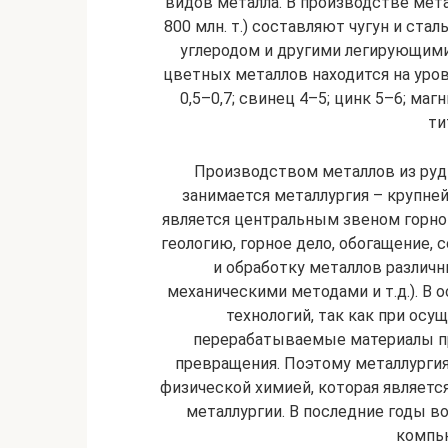
видов металла. В производстве мет
800 млн. т.) составляют чугун и ста
углеродом и другими легирующим
цветных металлов находится на уровн
0,5–0,7; свинец 4–5; цинк 5–6; магн
ти
Производством металлов из руд
занимается металлургия – крупне
является центральным звеном горн
геологию, горное дело, обогащение,
и обработку металлов различ
механическими методами и т.д.). В
технологий, так как при ос
перерабатываемые материалы п
превращения. Поэтому металлургия 
физической химией, которая являетс
металлургии. В последние годы в
компь