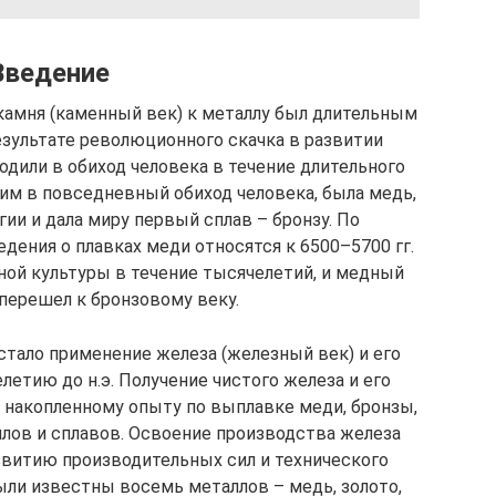
Введение
камня (каменный век) к металлу был длительным
езультате революционного скачка в развитии
одили в обиход человека в течение длительного
м в повседневный обиход человека, была медь,
ии и дала миру первый сплав – бронзу. По
ения о плавках меди относятся к 6500–5700 гг.
ьной культуры в течение тысячелетий, и медный
перешел к бронзовому веку.
тало применение железа (железный век) и его
летию до н.э. Получение чистого железа и его
 накопленному опыту по выплавке меди, бронзы,
ллов и сплавов. Освоение производства железа
витию производительных сил и технического
ыли известны восемь металлов – медь, золото,