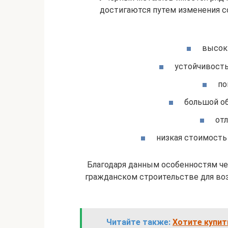
достигаются путем изменения 
высоки
устойчивость
по
большой об
от
низкая стоимость 
Благодаря данным особенностям ч
гражданском строительстве для во
Читайте также:
Хотите купит