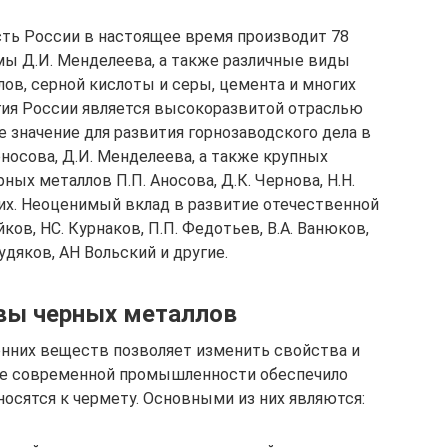
ть России в настоящее время производит 78
ы Д.И. Менделеева, а также различные виды
ов, серной кислоты и серы, цемента и многих
гия России является высокоразвитой отраслью
 значение для развития горнозаводского дела в
носова, Д.И. Менделеева, а также крупных
ых металлов П.П. Аносова, Д.К. Чернова, Н.Н.
гих. Неоценимый вклад в развитие отечественной
ков, НС. Курнаков, П.П. Федотьев, В.А. Ванюков,
Худяков, АН Вольский и другие.
вы черных металлов
онних веществ позволяет изменить свойства и
тие современной промышленности обеспечило
носятся к чермету. Основными из них являются: