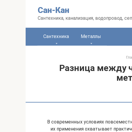
Перейти
Сан-Кан
к
контенту
Сантехника, канализация, водопровод, се
Сантехника
Металлы
Гл
Разница между 
ме
В современных условиях повсеместн
их применения охватывает практич