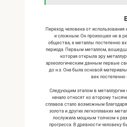
Переход человека от использования 
и сложным. Он произошел не в р
общества, а металлы постепенно вх
периода. Первым металлом, вошедши
которая открыла эру металлург
археологическим данным первые свед
до н.э. Она была основой материал
век постепенно 
Следующим этапом в металлургии с
начало относят ко второму тысяче
сплавов стало возможным благодаря
золота и других легкоплавких мета
послужила мощным толчком к раз
прогресса. В древности человеку б