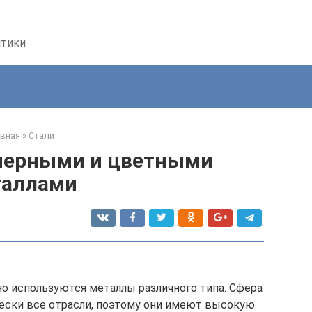
птики
авная
»
Стали
черными и цветными
таллами
о используются металлы различного типа. Сфера
ески все отрасли, поэтому они имеют высокую