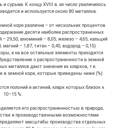
ь и сурьма. К концу XVIII в. их число увеличилось
зводится и используется около 80 металлов.
мной коре различна – от нескольких процентов
содержание десяти наиболее распространенных
 – 29,50; алюминий – 8,05; железо – 4,65, кальций
0; магний – 1,87; титан – 0,45; водород – 0,15)
коры, а на все остальные элементы приходится
 Представление о распространенности в земной
х металлов дают значения их кларков, т.е.
 в земной коре, которые приведены ниже (%):
тся полоний и актиний, кларк которых близок к
10–15 %.
еделяется его распространенностью в природе,
йстве и производственными возможностями
 определяют масштабы производства отдельных