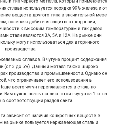
енный тип черного металла, который применяется
ния сплава используется порядка 99% железа и от
вление веществ другого типа в значительной мере
ла, позволяя добиться защиты от коррозии,
йчивости к высоким температурам и так далее.
ми стали являются 3А, 5А и 12А. На рынке они
кольку могут использоваться для вторичного
производства.
 железных сплавов. В чугуне процент содержания
ли (от 3 до 5%). Данный металл также широко
ерах производства и промышленности. Однако он
ой, что ограничивает его использования в
Чаще всего чугун переплавляется в сталь по
 Вам нужно знать сколько стоит чугун за 1 кг на
е в соответствущий раздел сайта.
та зависит от наличия конкретных веществ в
м на рынке пользуется нержавеющая сталь и