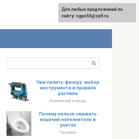
Для любых предложений по
English
сайту: sgpo56@cp9.ru
Поиск:
Чем пилить фанеру: выбор
инструмента и правила
распила
Алюминий и медь
Почему нельзя смывать
кошачий наполнитель в
унитаз
Техника