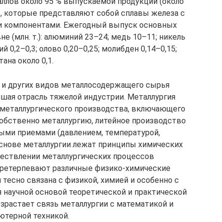
аллов около 95 % выпускаемой продукции (около
ль, которые представляют собой сплавы железа с
и компонентами. Ежегодный выпуск основных
е (млн. т.): алюминий 23–24; медь 10–11; никель
ий 0,2–0,3; олово 0,20–0,25; молибден 0,14–0,15;
тана около 0,1.
 и других видов металлосодержащего сырья
йшая отрасль тяжелой индустрии. Металлургия
ометаллургического производства, включающего
 собственно металлургию, литейное производство
ными приемами (давлением, температурой,
 основе металлургии лежат принципы химических
уществлении металлургических процессов
ретерпевают различные физико-химические
тесно связана с физикой, химией и особенно с
я научной основой теоретической и практической
озрастает связь металлургии с математикой и
ютерной техникой.