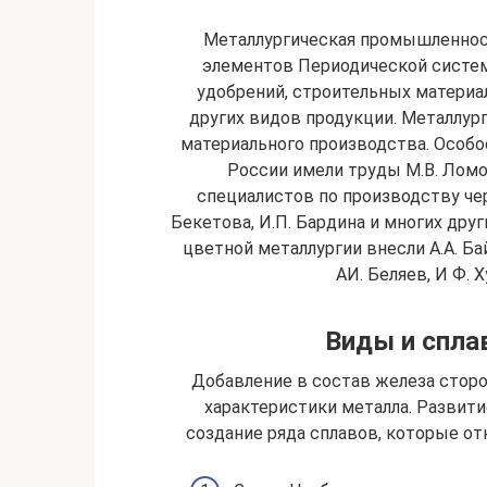
Металлургическая промышленнос
элементов Периодической систем
удобрений, строительных материал
других видов продукции. Металлур
материального производства. Особое
России имели труды M.B. Ломо
специалистов по производству черн
Бекетова, И.П. Бардина и многих дру
цветной металлургии внесли А.А. Бай
АИ. Беляев, И Ф. 
Виды и спла
Добавление в состав железа стор
характеристики металла. Разви
создание ряда сплавов, которые от