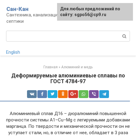
Перейти
Сан-Кан
Для любых предложений по
к
Сантехника, канализация, водопровод,
сайту: sgpo56@cp9.ru
контенту
септики
Поиск:
English
Главная
»
Алюминий и медь
Деформируемые алюминиевые сплавы по
ГОСТ 4784-97
Алюминиевый сплав Д16 – дюралюминий повышенной
прочности системы А1–Сu–Мg с легируемыми добавками
марганца. По твердости и механической прочности он не
уступает стали, но, в отличие от нее, обладает в 3 раза