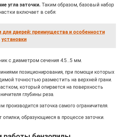
ие угла заточки.
Таким образом, базовый набор
настки включает в себя:
 для дверей: преимущества и особенности
установки
ник с диаметром сечения 4.5…5 мм.
иниями позиционирования, при помощи которых
имой точностью разместить на верхней грани.
астком, который опирается на поверхность
ничителя глубины реза.
м производится заточка самого ограничителя.
 опилки, образующиеся в процессе заточки.
и работы бензопилы