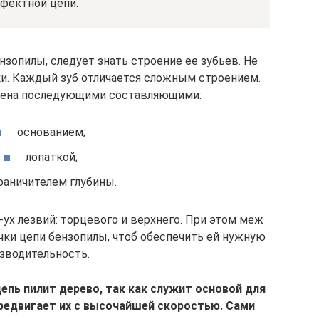
фектной цепи.
нзопилы, следует знать строение ее зубьев. Не
чки. Каждый зуб отличается сложным строением.
лена последующими составляющими:
основанием;
лопаткой;
раничителем глубины.
-ух лезвий: торцевого и верхнего. При этом меж
чки цепи бензопилы, чтоб обеспечить ей нужную
зводительность.
епь пилит дерево, так как служит основой для
ередвигает их с высочайшей скоростью. Сами