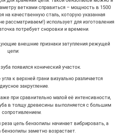
ля для хранения цепи. Такой бензопилой можно и
диаметру ветками справиться – мощность в 1500
ря на качественную сталь, которую указанная
не рассматриваем!) использует для изготовления
аточка потребует сноровки и времени.
едующие внешние признаки затупления режущей
цепи:
 зуба появился конический участок.
 угла к верхней грани визуально различается
диусное закругление.
даже при сравнительно малой её интенсивности,
уба в толщу древесины выполняется с большим
сопротивлением.
 реза цепь бензопилы начинает вибрировать, а
 бензопилы заметно возрастает.