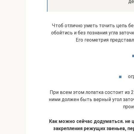
де
Чтоб отлично уметь точить цепь бе
обойтись и без познания угла зато
Его геометрия представ
ог
При всем этом лопатка состоит из 2
ними должен быть верный угол зато
прои
Как можно сейчас додуматься. не ц
закрепления режущих звеньев, п