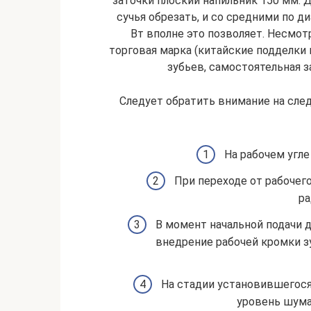
заточки плоский напильник 150 мм. Д
сучья обрезать, и со средними по 
Вт вполне это позволяет. Несмот
торговая марка (китайские подделки 
зубьев, самостоятельная з
Следует обратить внимание на сл
На рабочем угле
При переходе от рабочего
ра
В момент начальной подачи 
внедрение рабочей кромки з
На стадии установившегося
уровень шума