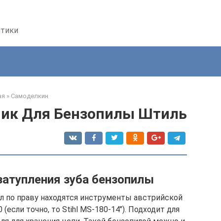
птики
ая
»
Самоделкин
ник Для Бензопилы Штиль
затупления зуба бензопилы
л по праву находятся инструменты австрийской
(если точно, то Stihl MS-180-14’’). Подходит для