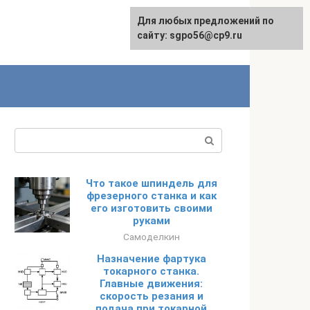
Для любых предложений по
English
сайту: sgpo56@cp9.ru
Поиск:
Что такое шпиндель для
фрезерного станка и как
его изготовить своими
руками
Самоделкин
Назначение фартука
токарного станка.
Главные движения:
скорость резания и
подача при токарной