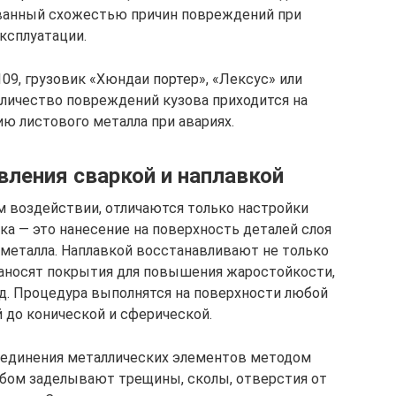
званный схожестью причин повреждений при
ксплуатации.
109, грузовик «Хюндаи портер», «Лексус» или
оличество повреждений кузова приходится на
ю листового металла при авариях.
ления сваркой и наплавкой
м воздействии, отличаются только настройки
ка ― это нанесение на поверхность деталей слоя
 металла. Наплавкой восстанавливают не только
наносят покрытия для повышения жаростойкости,
 д. Процедура выполнятся на поверхности любой
 до конической и сферической.
соединения металлических элементов методом
обом заделывают трещины, сколы, отверстия от