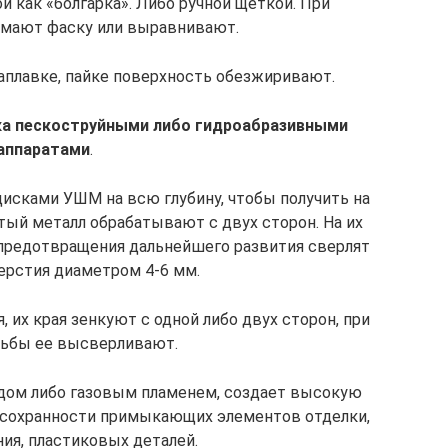
 как «болгарка». Либо ручной щеткой. При
мают фаску или выравнивают.
наплавке, пайке поверхность обезжиривают.
а пескоструйными либо гидроабразивными
аппаратами
.
сками УШМ на всю глубину, чтобы получить на
тый металл обрабатывают с двух сторон. На их
 предотвращения дальнейшего развития сверлят
ерстия диаметром 4-6 мм.
 их края зенкуют с одной либо двух сторон, при
зьбы ее высверливают.
одом либо газовым пламенем, создает высокую
о сохранности примыкающих элементов отделки,
ния, пластиковых деталей.