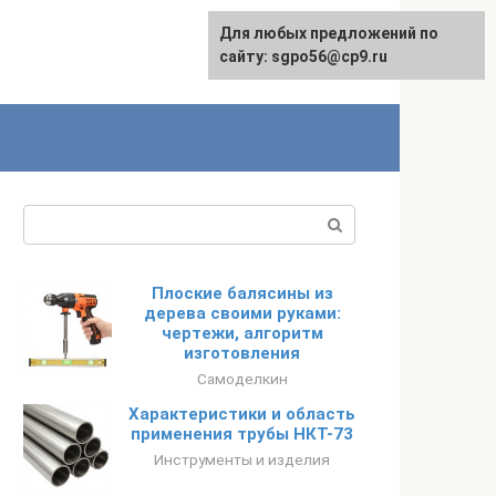
Для любых предложений по
English
сайту: sgpo56@cp9.ru
Поиск:
Плоские балясины из
дерева своими руками:
чертежи, алгоритм
изготовления
Самоделкин
Характеристики и область
применения трубы НКТ-73
Инструменты и изделия