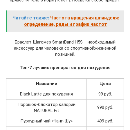
привести тело в норму к лету. Посылка скоро придет.
Читайте также:
Частота вращения шпинделя:
определение, ряды и график частот
Браслет Шагомер SmartBand H5S – необходимый
аксессуар для человека со спортивнойжизненной
позицией.
Топ-7 лучших препаратов для похудения
Название
Цена
Black Latte для похудения
99 руб.
Порошок-блокатор калорий
990 руб.
NATURAL Fit
Пурпурный чай «Чанг-Шу»
499 руб.