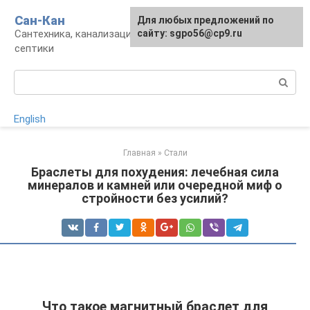
Перейти
Сан-Кан
Для любых предложений по
к
Сантехника, канализация, водопровод,
сайту: sgpo56@cp9.ru
контенту
септики
Поиск:
English
Главная
»
Стали
Браслеты для похудения: лечебная сила
минералов и камней или очередной миф о
стройности без усилий?
Что такое магнитный браслет для