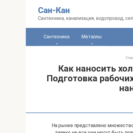
Перейти
Сан-Кан
к
контенту
Сантехника, канализация, водопровод, се
Сантехника
Металлы
Гла
Как наносить хол
Подготовка рабочих
на
На рынке представлено множество 
далеко не все они могут быть по