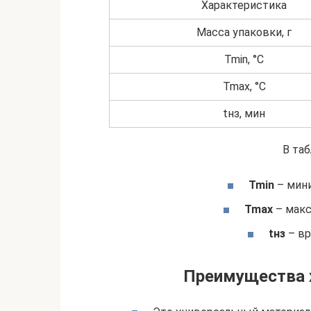
Характеристика
Масса упаковки, г
Tmin, °C
Tmax, °C
tнз, мин
В таб
Tmin
– мини
Tmax
– макс
tнз
– вр
Преимущества х