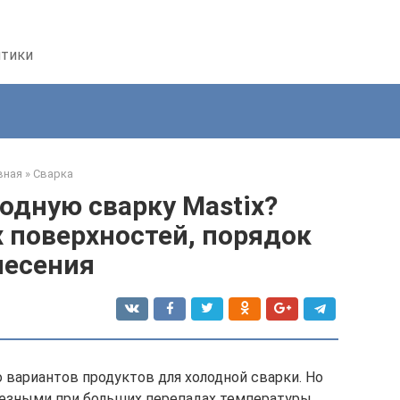
птики
вная
»
Сварка
одную сварку Mastix?
 поверхностей, порядок
несения
вариантов продуктов для холодной сварки. Но
лезными при больших перепадах температуры.