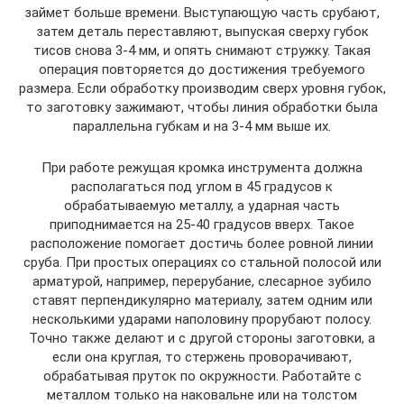
займет больше времени. Выступающую часть срубают,
затем деталь переставляют, выпуская сверху губок
тисов снова 3-4 мм, и опять снимают стружку. Такая
операция повторяется до достижения требуемого
размера. Если обработку производим сверх уровня губок,
то заготовку зажимают, чтобы линия обработки была
параллельна губкам и на 3-4 мм выше их.
При работе режущая кромка инструмента должна
располагаться под углом в 45 градусов к
обрабатываемую металлу, а ударная часть
приподнимается на 25-40 градусов вверх. Такое
расположение помогает достичь более ровной линии
сруба. При простых операциях со стальной полосой или
арматурой, например, перерубание, слесарное зубило
ставят перпендикулярно материалу, затем одним или
несколькими ударами наполовину прорубают полосу.
Точно также делают и с другой стороны заготовки, а
если она круглая, то стержень проворачивают,
обрабатывая пруток по окружности. Работайте с
металлом только на наковальне или на толстом