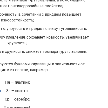
сть и температуру плавления, в комбинации с
чшает антикоррозийные свойства;
прочность, в сочетании с иридием повышает
износостойкость;
ь, упругость и придает сплаву тугоплавкость;
ру плавления, сохраняет ковкость, увеличивает
хрупкость;
 и хрупкость, снижает температуру плавления.
уются буквами кириллицы в зависимости от
их в их состав, например:
Пл — платина;
Зл — золото;
Ср — серебро;
Пд — палладий;