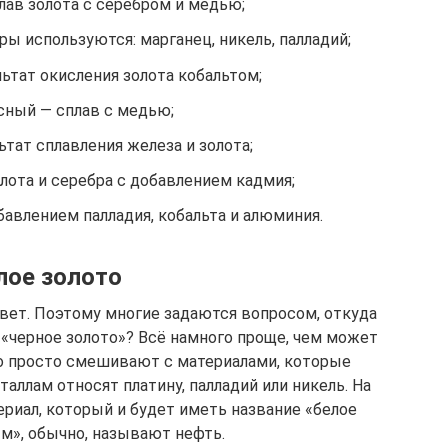
лав золота с серебром и медью;
ры используются: марганец, никель, палладий;
ьтат окисления золота кобальтом;
сный — сплав с медью;
ьтат сплавления железа и золота;
лота и серебра с добавлением кадмия;
бавлением палладия, кобальта и алюминия.
лое золото
вет. Поэтому многие задаются вопросом, откуда
 «черное золото»? Всё намного проще, чем может
то просто смешивают с материалами, которые
аллам относят платину, палладий или никель. На
риал, который и будет иметь название «белое
ым», обычно, называют нефть.