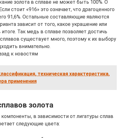
жание золота в сплаве не может быть 100%. О
сли стоит «916» это означает, что драгоценного
его 91,6%. Остальные составляющие являются
рианта зависит от того, какое украшение или
 итоге. Так медь в сплаве позволяет достичь
 сплавов существует много, поэтому к их выбору
дходить внимательно.
азад к новостям
классификация, техническая характеристика,
ера применения
сплавов золота
о компоненты, в зависимости от лигатуры сплав
ретает следующие цвета: