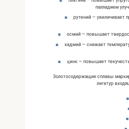
платина — повышает упруго
палладием улу
рутений — увеличивает 
осмий — повышает твердост
кадмий — снижает температу
цинк — повышает текучесть
Золотосодержащие сплавы маркир
лигатур входящ