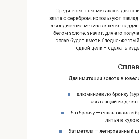
Среди всех трех металлов, для пол
злата с серебром, используют палла
а соединение металлов легко поддае
белом золоте, значит, для его полу
сплав будет иметь бледно-желтый
одной цели – сделать изд
Сплав
Для имитации золота в ювел
алюминиевую бронзу (аура
состоящий из девят
батбронзу — сплав олова и б
литья в худо
батметалл — легированный ц