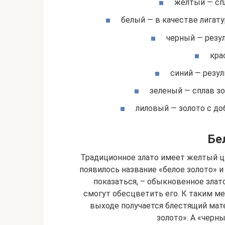
желтый — сп
белый — в качестве лигату
черный — резул
кра
синий — резул
зеленый — сплав зо
лиловый — золото с до
Бе
Традиционное злато имеет желтый ц
появилось название «белое золото» и
показаться, – обыкновенное зла
смогут обесцветить его. К таким мет
выходе получается блестящий мате
золото». А «черн