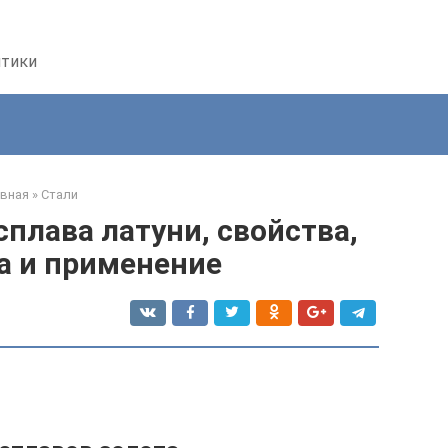
птики
авная
»
Стали
плава латуни, свойства,
а и применение