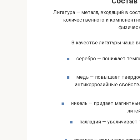
Состав 
Лигатура — металл, входящий в сост
количественного и компонентно
физическ
В качестве лигатуры чаще 
серебро — понижает темпе
медь — повышает твердост
антикоррозийные свойства,
никель — придает магнитные
лите
палладий — увеличивает 