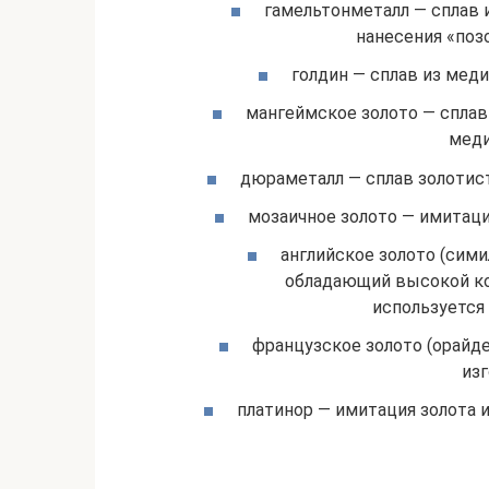
гамельтонметалл — сплав и
нанесения «поз
голдин — сплав из мед
мангеймское золото — сплав
меди
дюраметалл — сплав золотист
мозаичное золото — имитаци
английское золото (сими
обладающий высокой ко
используется 
французское золото (орайде)
из
платинор — имитация золота и