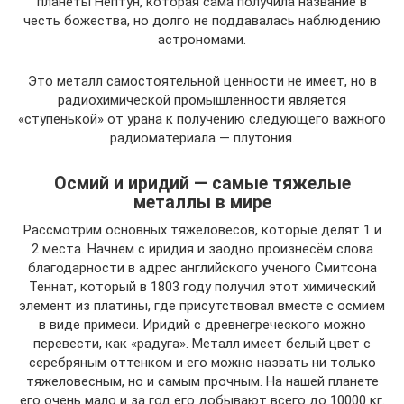
планеты Нептун, которая сама получила название в
честь божества, но долго не поддавалась наблюдению
астрономами.
Это металл самостоятельной ценности не имеет, но в
радиохимической промышленности является
«ступенькой» от урана к получению следующего важного
радиоматериала — плутония.
Осмий и иридий — самые тяжелые
металлы в мире
Рассмотрим основных тяжеловесов, которые делят 1 и
2 места. Начнем с иридия и заодно произнесём слова
благодарности в адрес английского ученого Смитсона
Теннат, который в 1803 году получил этот химический
элемент из платины, где присутствовал вместе с осмием
в виде примеси. Иридий с древнегреческого можно
перевести, как «радуга». Металл имеет белый цвет с
серебряным оттенком и его можно назвать ни только
тяжеловесным, но и самым прочным. На нашей планете
его очень мало и за год его добывают всего до 10000 кг.