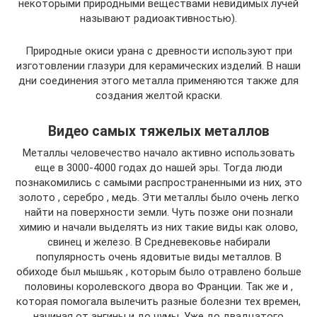
некоторыми природными веществами невидимых лучей
называют радиоактивностью).
Природные окиси урана с древности используют при
изготовлении глазури для керамических изделий. В наши
дни соединения этого металла применяются также для
создания желтой краски.
Видео самых тяжелых металлов
Металлы человечество начало активно использовать
еще в 3000-4000 годах до нашей эры. Тогда люди
познакомились с самыми распространенными из них, это
золото , серебро , медь. Эти металлы было очень легко
найти на поверхности земли. Чуть позже они познали
химию и начали выделять из них такие виды как олово,
свинец и железо. В Средневековье набирали
популярность очень ядовитые виды металлов. В
обиходе был мышьяк , которым было отравлено больше
половины королевского двора во Франции. Так же и ,
которая помогала вылечить разные болезни тех времен,
начиная от ангины и до чумы. Уже до двадцатого