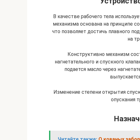
Устройство
В качестве рабочего тела используе
механизма основана на принципе с
что позволяет достичь плавного по
на т
Конструктивно механизм сост
нагнетательного и спускного клапа
подается масло через нагнетат
выпускается
Изменение степени открытия спуск
опускания т
Назнач
Читайте также:
О кованых забо