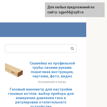
Для любых предложений по
English
сайту: sgpo56@cp9.ru
Поиск:
Скамейка из профильной
трубы своими руками:
пошаговая инструкция,
чертежи, фото, видео
Алюминий и медь
Газовый манометр для настройки
газовых котлов: выбор прибора для
измерения давления газа и
регулировки отопительного
устройства