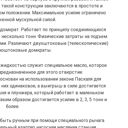
 такой конструкции заключаются в простоте и
ом положении. Максимальное усилие ограничено
енной мускульной силой.
домкрат. Работает по принципу соединяющихся
в несколько тонн. Физические затраты на подъем
ми. Различают двухштоковые (телескопические)
ноштоковые домкраты.
 жидкостью служит специальное масло, которое
предназначенное для этого отверстие.
основан на использовании закона Паскаля для
них одинаковое, а выигрыш в силе достигается
ня и плунжера, который работает в маленьком
аким образом достигается усилие в 2, 3, 5 тонн и
более.
 быть ручным при помощи специального рычага
альный адаптер насосная масляная станция.