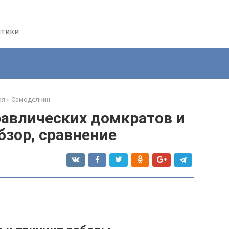
птики
ая
»
Самоделкин
авлических домкратов и
бзор, сравнение