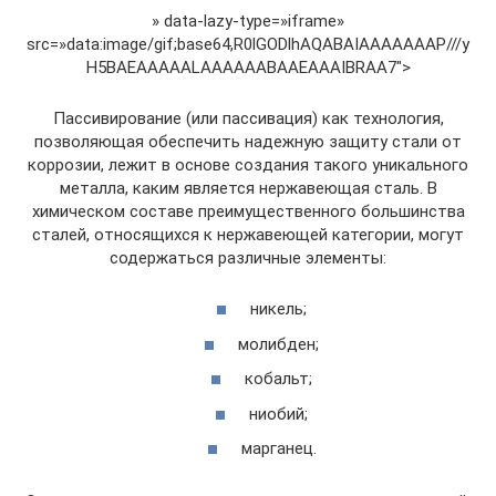
» data-lazy-type=»iframe»
src=»data:image/gif;base64,R0lGODlhAQABAIAAAAAAAP///y
H5BAEAAAAALAAAAAABAAEAAAIBRAA7″>
Пассивирование (или пассивация) как технология,
позволяющая обеспечить надежную защиту стали от
коррозии, лежит в основе создания такого уникального
металла, каким является нержавеющая сталь. В
химическом составе преимущественного большинства
сталей, относящихся к нержавеющей категории, могут
содержаться различные элементы:
никель;
молибден;
кобальт;
ниобий;
марганец.