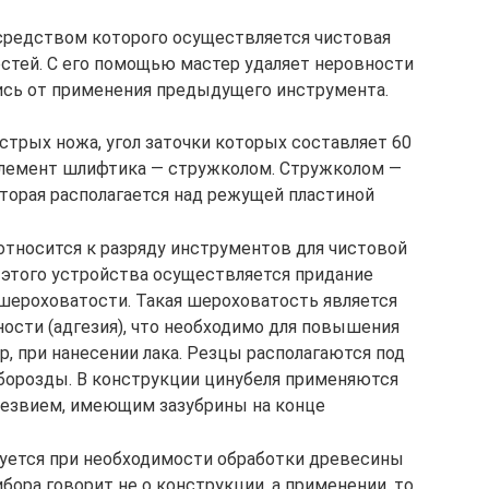
средством которого осуществляется чистовая
стей. С его помощью мастер удаляет неровности
ись от применения предыдущего инструмента.
стрых ножа, угол заточки которых составляет 60
элемент шлифтика — стружколом. Стружколом —
оторая располагается над режущей пластиной
относится к разряду инструментов для чистовой
этого устройства осуществляется придание
ероховатости. Такая шероховатость является
ости (адгезия), что необходимо для повышения
р, при нанесении лака. Резцы располагаются под
 борозды. В конструкции цинубеля применяются
лезвием, имеющим зазубрины на конце
уется при необходимости обработки древесины
бора говорит не о конструкции, а применении, то