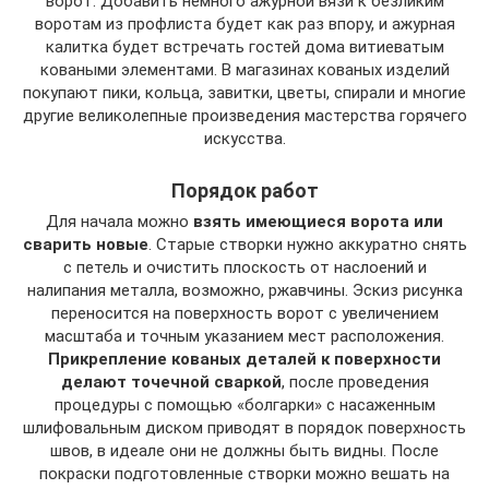
ворот. Добавить немного ажурной вязи к безликим
воротам из профлиста будет как раз впору, и ажурная
калитка будет встречать гостей дома витиеватым
коваными элементами. В магазинах кованых изделий
покупают пики, кольца, завитки, цветы, спирали и многие
другие великолепные произведения мастерства горячего
искусства.
Порядок работ
Для начала можно
взять имеющиеся ворота или
сварить новые
. Старые створки нужно аккуратно снять
с петель и очистить плоскость от наслоений и
налипания металла, возможно, ржавчины. Эскиз рисунка
переносится на поверхность ворот с увеличением
масштаба и точным указанием мест расположения.
Прикрепление кованых деталей к поверхности
делают точечной сваркой
, после проведения
процедуры с помощью «болгарки» с насаженным
шлифовальным диском приводят в порядок поверхность
швов, в идеале они не должны быть видны. После
покраски подготовленные створки можно вешать на