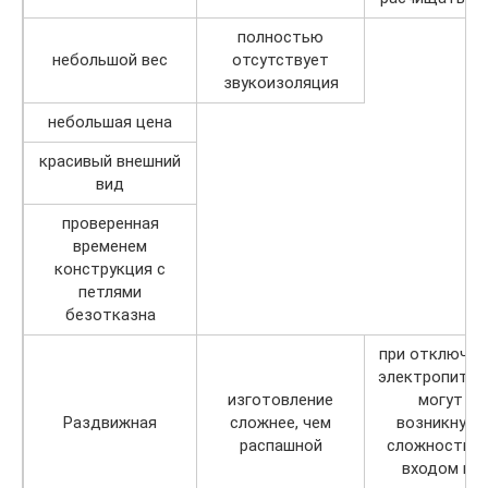
полностью
небольшой вес
отсутствует
звукоизоляция
небольшая цена
красивый внешний
вид
проверенная
временем
конструкция с
петлями
безотказна
при отключен
электропитан
изготовление
могут
Раздвижная
сложнее, чем
возникнуть
распашной
сложности с
входом на