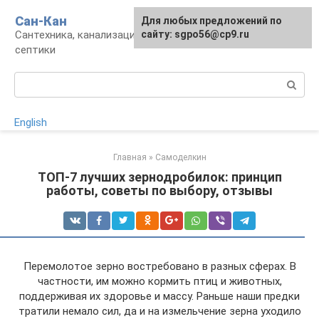
Перейти
Сан-Кан
Для любых предложений по
к
Сантехника, канализация, водопровод,
сайту: sgpo56@cp9.ru
контенту
септики
Поиск:
English
Главная
»
Самоделкин
ТОП-7 лучших зернодробилок: принцип
работы, советы по выбору, отзывы
Перемолотое зерно востребовано в разных сферах. В
частности, им можно кормить птиц и животных,
поддерживая их здоровье и массу. Раньше наши предки
тратили немало сил, да и на измельчение зерна уходило