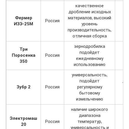
качественное
дробление исходных
Фермер
материалов, высокий
Россия
ИЗЭ-25М
уровень
производительность,
отличная сборка
зернодробилка
Три
подойдет
Поросенка
Россия
ежедневному
350
использованию
универсальность,
подойдет
180
Зубр 2
Россия
регулярному
бытовому
измельчению
наличие широкого
диапазона
Электромаш
Россия
температур,
20
универсальность и